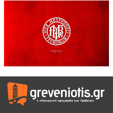
Ευχαριστήριο Εκπολιτιστικού Συλλόγου Ταξιάρχη προς κ.
Παρασχάκη Αθανάσιο
5 Αυγούστου 2026
Διακοπή υδροδότησης του Α΄ κλάδου ύδρευσης
5 Αυγούστου 2026
Η Marseaux στα Γρεβενά για μια μοναδική συναυλία
5 Αυγούστου 2026
Θερινό Σινεμά στο πλαίσιο του «Πολιτιστικού
Καλοκαιριού 2026» με την βραβευμένη ταινία «Μικρές
Ανάσες».
5 Αυγούστου 2026
Γρεβενά: Συνελήφθη 18χρονος αλλοδαπός, για κλοπή
εξοπλισμού γυμναστηρίου
5 Αυγούστου 2026
ΑΗ ΛΑΟΣ | 5 Αυγούστου | Υπαίθριο Θέατρο “Καστράκι”,
Γρεβενά
5 Αυγούστου 2026