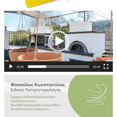
Πρόγραμμα
Αναπαραγωγής
Βίντεο
00:00
00:45