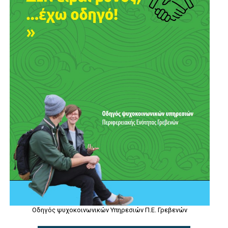
Οδηγός ψυχοκοινωνικών Υπηρεσιών Π.Ε. Γρεβενών