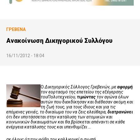
ΓΡΕΒΕΝΆ
Ανακοίνωση Δικηγορικού Συλλόγου
16/11/2012 - 18:04
Ο
Δικηγορικός
Σύλλογος
Γρεβενών
,
με
αφορμή
τον
εορτασμό
της
επετείου
της
εξέγερσης
του
Πολυτεχνείου
,
τιμώντας
τον
αγώνα
όλων
αυτών
που
διεκδίκησαν
και
διέθεσαν
ακόμη
και
τη
ζωή
τους
,
για
τους ίδιους και
για
τις
επόμενες
γενιές
,
το
δικαίωμα
του
να
ζεις
ελεύθερα
,
διατρανώνει
ότι
δεν
υποτάσσεται
στην
κατάλυση
των
ατομικών
και
κοινωνικών
δικαιωμάτων
και
θα
βρίσκεται
απέναντι
σε
κάθε
ενέργεια
κατάλυσης
τους
και
υπενθυμίζει …
σε
όλους
ότι
τον
φόβο
τον
καλλιεργεί
η
σιωπή
.