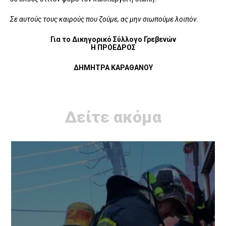
Σ
ε
αυτούς
τους
καιρούς
που
ζούμε
,
ας
μην σιωπούμε
λοιπόν
.
Για
το
Δικηγορικό
Σύλλογο
Γρεβενών
Η
ΠΡΟΕΔΡΟΣ
ΔΗΜΗΤΡΑ ΚΑΡΑΘΑΝΟΥ
Δείτε ακόμα