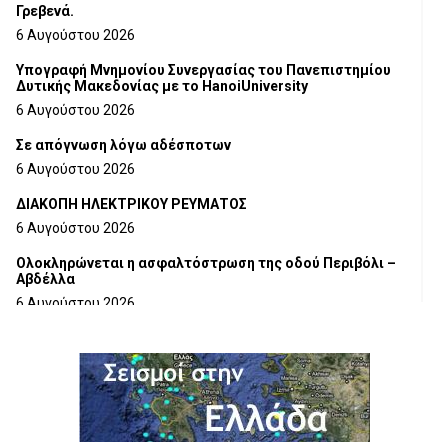
Γρεβενά.
6 Αυγούστου 2026
Υπογραφή Μνημονίου Συνεργασίας του Πανεπιστημίου
Δυτικής Μακεδονίας με το HanoiUniversity
6 Αυγούστου 2026
Σε απόγνωση λόγω αδέσποτων
6 Αυγούστου 2026
ΔΙΑΚΟΠΗ ΗΛΕΚΤΡΙΚΟΥ ΡΕΥΜΑΤΟΣ
6 Αυγούστου 2026
Ολοκληρώνεται η ασφαλτόστρωση της οδού Περιβόλι –
Αβδέλλα
6 Αυγούστου 2026
H παραδοχή λαθών είναι (και) δύναμη
5 Αυγούστου 2026
Ο ΑΝΔΡΕΑΣ ΑΣΛΑΝΙΔΗΣ ΣΥΝΕΧΙΖΕΙ ΣΤΟΝ ΠΡΩΤΕΑ
ΓΡΕΒΕΝΩΝ
5 Αυγούστου 2026