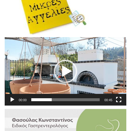
Πρόγραμμα
Αναπαραγωγής
Βίντεο
00:00
00:45