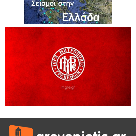
ΕΥΧΑΡΙΣΤΙΕΣ Φυσιολατρικού Συλλόγου Γρεβενών
4 Αυγούστου 2026
Έκτακτη χρηματοδότηση 400.000€ για επιπλέον εργασίες
στο Δημοτικό Στάδιο Γρεβενών «Μίλτος Τεντόγλου»
4 Αυγούστου 2026
Τελικά τι είναι πολιτισμός;
4 Αυγούστου 2026
Ολοσχερής καταστροφή κατοικίας από πυρκαγιά στην
Καληράχη Γρεβενών
3 Αυγούστου 2026
ΚΑΤΑΓΡΑΦΗ ΤΕΚΜΗΡΙΩΣΗ ΚΑΙ ΨΗΦΙΟΠΟΙΗΣΗ ΤΩΝ
ΜΑΣΤΟΡΙΚΩΝ ΕΡΓΑΛΕΙΩΝ ΤΗΣ ΣΥΛΛΟΓΗΣ ΚΥΠΑΡΙΣΣΙΟΥ
ΓΡΕΒΕΝΩΝ
3 Αυγούστου 2026
Κουρκούτ’ party το Σάββατο 8 Αυγούστου στην Καλλονή
3 Αυγούστου 2026
ΠΡΟΓΡΑΜΜΑ ΠΑΝΗΓΥΡΕΩΣ ΙΕΡΑΣ ΜΟΝΗΣ ΖΑΒΟΡΔΑΣ 2026
3 Αυγούστου 2026