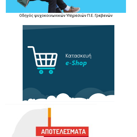
Οδηγός ψυχοκοινωνικών Υπηρεσιών Π.Ε. Γρεβενών