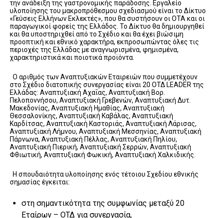
την ανάδειξη της γαστρονομικής παράδοσης. Εργαλείο
υλοποίησης του μακροπρόθεσμου σχεδιασμού είναι το Δίκτυο
«Γεύσεις Ελλήνων Εκλεκτές», που θα συστήσουν οι ΟΤΑ και οι
παραγωγικοί φορείς της Ελλάδος. Το Δίκτυο θα δημιουργηθεί
και θα υποστηριχθεί από το Σχέδιο και θα έχει βιώσιμη
προοπτική και εθνικό χαρακτήρα, εκπροσωπώντας όλες τις
περιοχές της Ελλάδας με αναγνωρισμένα, φημισμένα,
χαρακτηριστικά και ποιοτικά προϊόντα.
Ο αριθμός των Αναπτυξιακών Εταιρειών που συμμετέχουν
στο Σχέδιο διατοπικής συνεργασίας είναι 20 ΟΤΔ LEADER της
Ελλάδας: Αναπτυξιακή Αχαΐας, Αναπτυξιακή Βορ.
Πελοποννήσου, Αναπτυξιακή Γρεβενών, Αναπτυξιακή Δυτ.
Μακεδονίας, Αναπτυξιακή Ημαθίας, Αναπτυξιακή
Θεσσαλονίκης, Αναπτυξιακή Καβάλας, Αναπτυξιακή
Καρδίτσας, Αναπτυξιακή Καστοριάς, Αναπτυξιακή Λάρισας,
Αναπτυξιακή Λήμνου, Αναπτυξιακή Μεσσηνίας, Αναπτυξιακή
Πάρνωνα, Αναπτυξιακή Πέλλας, Αναπτυξιακή Πηλίου,
Αναπτυξιακή Πιερική, Αναπτυξιακή Σερρών, Αναπτυξιακή
Φθιωτική, Αναπτυξιακή Φωκική, Αναπτυξιακή Χαλκιδικής.
Η σπουδαιότητα υλοποίησης ενός τέτοιου Σχεδίου εθνικής
σημασίας έγκειται:
στη σημαντικότητα της συμφωνίας μεταξύ 20
Εταίρων – ΟΤΔ για συνεργασία,