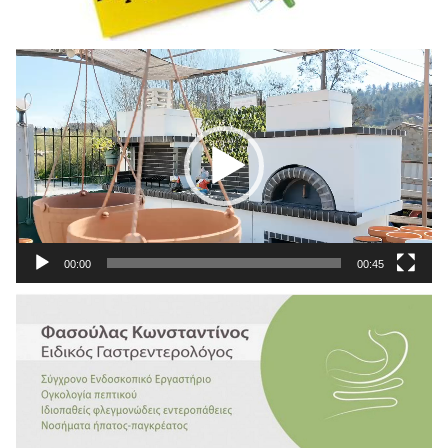
Πρόγραμμα
Αναπαραγωγής
Βίντεο
00:00
00:45