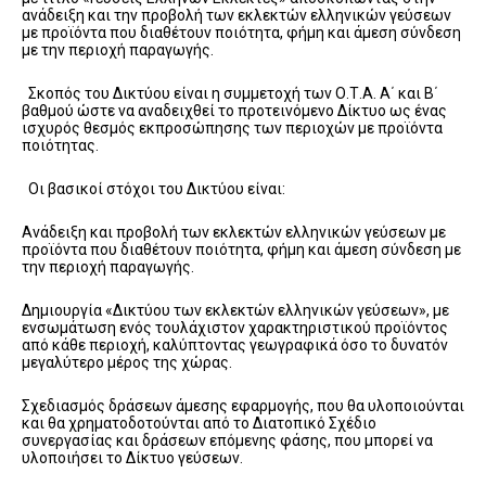
ανάδειξη και την προβολή των εκλεκτών ελληνικών γεύσεων
με προϊόντα που διαθέτουν ποιότητα, φήμη και άμεση σύνδεση
με την περιοχή παραγωγής.
Σκοπός του Δικτύου είναι η συμμετοχή των Ο.Τ.Α. Α΄ και Β΄
βαθμού ώστε να αναδειχθεί το προτεινόμενο Δίκτυο ως ένας
ισχυρός θεσμός εκπροσώπησης των περιοχών με προϊόντα
ποιότητας.
Οι βασικοί στόχοι του Δικτύου είναι:
Ανάδειξη και προβολή των εκλεκτών ελληνικών γεύσεων με
προϊόντα που διαθέτουν ποιότητα, φήμη και άμεση σύνδεση με
την περιοχή παραγωγής.
Δημιουργία «Δικτύου των εκλεκτών ελληνικών γεύσεων», με
ενσωμάτωση ενός τουλάχιστον χαρακτηριστικού προϊόντος
από κάθε περιοχή, καλύπτοντας γεωγραφικά όσο το δυνατόν
μεγαλύτερο μέρος της χώρας.
Σχεδιασμός δράσεων άμεσης εφαρμογής, που θα υλοποιούνται
και θα χρηματοδοτούνται από το Διατοπικό Σχέδιο
συνεργασίας και δράσεων επόμενης φάσης, που μπορεί να
υλοποιήσει το Δίκτυο γεύσεων.