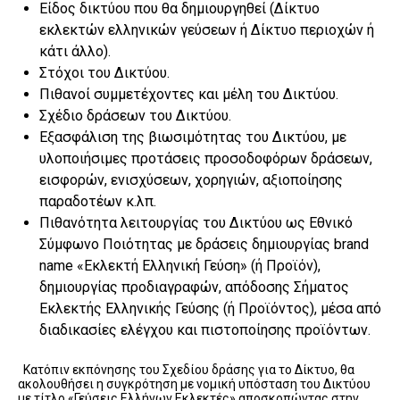
Είδος δικτύου που θα δημιουργηθεί (Δίκτυο
εκλεκτών ελληνικών γεύσεων ή Δίκτυο περιοχών ή
κάτι άλλο).
Στόχοι του Δικτύου.
Πιθανοί συμμετέχοντες και μέλη του Δικτύου.
Σχέδιο δράσεων του Δικτύου.
Εξασφάλιση της βιωσιμότητας του Δικτύου, με
υλοποιήσιμες προτάσεις προσοδοφόρων δράσεων,
εισφορών, ενισχύσεων, χορηγιών, αξιοποίησης
παραδοτέων κ.λπ.
Πιθανότητα λειτουργίας του Δικτύου ως Εθνικό
Σύμφωνο Ποιότητας με δράσεις δημιουργίας brand
name «Εκλεκτή Ελληνική Γεύση» (ή Προϊόν),
δημιουργίας προδιαγραφών, απόδοσης Σήματος
Εκλεκτής Ελληνικής Γεύσης (ή Προϊόντος), μέσα από
διαδικασίες ελέγχου και πιστοποίησης προϊόντων.
Κατόπιν εκπόνησης του Σχεδίου δράσης για το Δίκτυο, θα
ακολουθήσει η συγκρότηση με νομική υπόσταση του Δικτύου
με τίτλο «Γεύσεις Ελλήνων Εκλεκτές» αποσκοπώντας στην