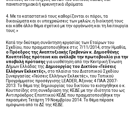
πανεπιστημιακά ή ερευνητικά ιδρύματα.
4. Με το καταστατικό τους καθορίζονται οι πόροι, τα
δικαιώματα και οι υποχρεώσεις των μελών, η διοίκησή τους
και κάθε άλλο θέμα σχετικό με την οργάνωση και τη λειτουργία
τους.»
Κατά την δεύτερη συνάντηση εργασίας των Εταίρων του
Σχεδίου, που πραγματοποιήθηκε στις 7/11/2014, στην Ημαθία,
ο Πρόεδρος της Αναπτυξιακής Γρεβενών κ. Δημοσθένης
Κουπτσίδης πρότεινε και ανέλαβε την πρωτοβουλία για την
υποβολή πρότασης
για υιοθέτηση από την Κεντρική Ένωση
Δήμων Ελλάδας της
Δημιουργίας του Δικτύου «Γεύσεις
Ελλήνων Εκλεκτές»,
στο πλαίσιο του Διατοπικού Σχεδίου
Συνεργασίας «Γεύσεις Ελλήνων Εκλεκτές», του Τοπικού
Προγράμματος προσέγγισης LEADER, Άξονας 4 ΠΑΑ 2007-
2013. Το θέμα της δημιουργίας του δικτύου το εισηγήθηκε ο κ.
Κουτπσίδης στη συνεδρίαση της ΚΕΔΕ με την ιδιότητα του ως
Αντιπρόεδρος Εποπτικού ΚΕΔΕ που πραγματοποιήθηκε την
περασμένη Τετάρτη 19 Νοεμβρίου 2014. Το θέμα πέρασε
ομόφωνα από το ΔΣ της ΚΕΔΕ.