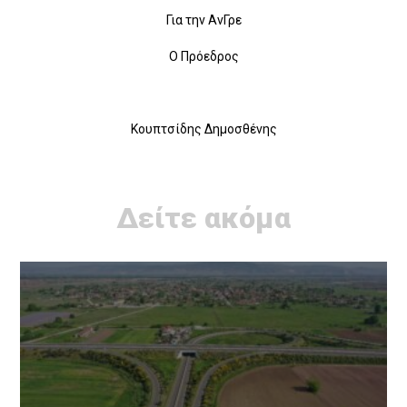
Για την ΑνΓρε
Ο Πρόεδρος
Κουπτσίδης Δημοσθένης
Δείτε ακόμα