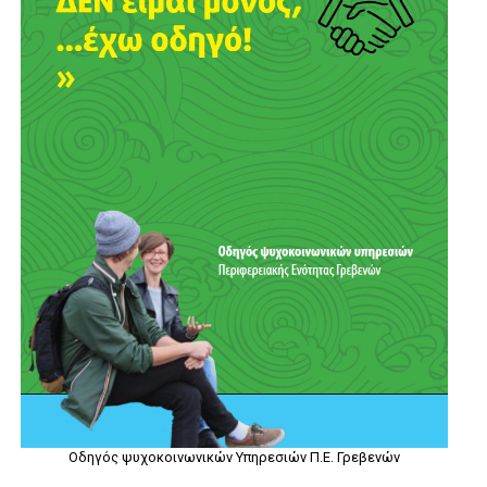
Οδηγός ψυχοκοινωνικών Υπηρεσιών Π.Ε. Γρεβενών