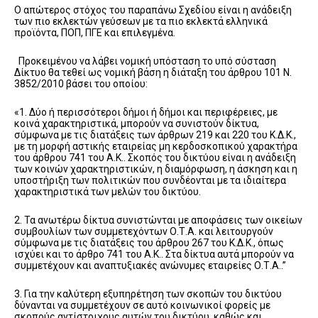
Ο απώτερος στόχος του παραπάνω Σχεδίου είναι η ανάδειξη
των πιο εκλεκτών γεύσεων με τα πιο εκλεκτά ελληνικά
προϊόντα, ΠΟΠ, ΠΓΕ και επιλεγμένα.
Προκειμένου να λάβει νομική υπόσταση το υπό σύσταση
Δίκτυο θα τεθεί ως νομική βάση η διάταξη του άρθρου 101 Ν.
3852/2010 βάσει του οποίου:
«1. Δύο ή περισσότεροι δήμοι ή δήμοι και περιφέρειες, με
κοινά χαρακτηριστικά, μπορούν να συνιστούν δίκτυα,
σύμφωνα με τις διατάξεις των άρθρων 219 και 220 του Κ.Δ.Κ.,
με τη μορφή αστικής εταιρείας μη κερδοσκοπικού χαρακτήρα
του άρθρου 741 του Α.Κ.. Σκοπός του δικτύου είναι η ανάδειξη
των κοινών χαρακτηριστικών, η διαμόρφωση, η άσκηση και η
υποστήριξη των πολιτικών που συνδέονται με τα ιδιαίτερα
χαρακτηριστικά των μελών του δικτύου.
2. Τα ανωτέρω δίκτυα συνιστώνται με αποφάσεις των οικείων
συμβουλίων των συμμετεχόντων Ο.Τ.Α. και λειτουργούν
σύμφωνα με τις διατάξεις του άρθρου 267 του Κ.Δ.Κ., όπως
ισχύει και το άρθρο 741 του Α.Κ.. Στα δίκτυα αυτά μπορούν να
συμμετέχουν και αναπτυξιακές ανώνυμες εταιρείες Ο.Τ.Α..”
3. Για την καλύτερη εξυπηρέτηση των σκοπών του δικτύου
δύνανται να συμμετέχουν σε αυτό κοινωνικοί φορείς με
σκοπούς αντίστοιχους αυτών του δικτύου, καθώς και