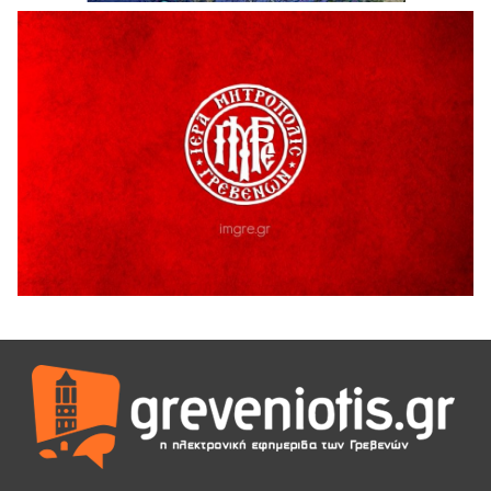
Ολοκληρώνεται η ασφαλτόστρωση της οδού Περιβόλι –
Αβδέλλα
6 Αυγούστου 2026
H παραδοχή λαθών είναι (και) δύναμη
5 Αυγούστου 2026
Ο ΑΝΔΡΕΑΣ ΑΣΛΑΝΙΔΗΣ ΣΥΝΕΧΙΖΕΙ ΣΤΟΝ ΠΡΩΤΕΑ
ΓΡΕΒΕΝΩΝ
5 Αυγούστου 2026
Ευχαριστήριο Εκπολιτιστικού Συλλόγου Ταξιάρχη προς κ.
Παρασχάκη Αθανάσιο
5 Αυγούστου 2026
Διακοπή υδροδότησης του Α΄ κλάδου ύδρευσης
5 Αυγούστου 2026
Η Marseaux στα Γρεβενά για μια μοναδική συναυλία
5 Αυγούστου 2026
Θερινό Σινεμά στο πλαίσιο του «Πολιτιστικού