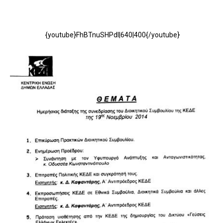
{youtube}FhBTnuSHPdI|640|400{/youtube}