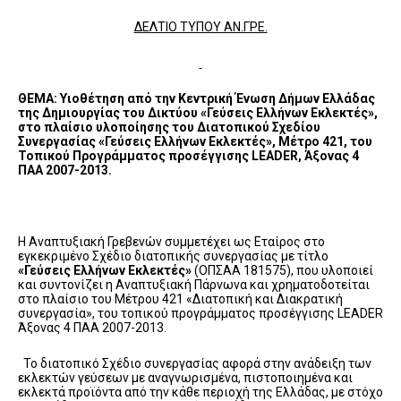
ΔΕΛΤΙΟ ΤΥΠΟΥ ΑΝ.ΓΡΕ.
ΘΕΜΑ: Υιοθέτηση από την Κεντρική Ένωση Δήμων Ελλάδας
της Δημιουργίας του Δικτύου «Γεύσεις Ελλήνων Εκλεκτές»,
στο πλαίσιο υλοποίησης του Διατοπικού Σχεδίου
Συνεργασίας «Γεύσεις Ελλήνων Εκλεκτές», Μέτρο 421, του
Τοπικού Προγράμματος προσέγγισης LEADER, Άξονας 4
ΠΑΑ 2007-2013.
Η Αναπτυξιακή Γρεβενών συμμετέχει ως Εταίρος στο
εγκεκριμένο Σχέδιο διατοπικής συνεργασίας με τίτλο
«Γεύσεις Ελλήνων Εκλεκτές»
(ΟΠΣΑΑ 181575), που υλοποιεί
και συντονίζει η Αναπτυξιακή Πάρνωνα και χρηματοδοτείται
στο πλαίσιο του Μέτρου 421 «Διατοπική και Διακρατική
συνεργασία», του τοπικού προγράμματος προσέγγισης LEADER
Άξονας 4 ΠΑΑ 2007-2013.
Το διατοπικό Σχέδιο συνεργασίας αφορά στην ανάδειξη των
εκλεκτών γεύσεων με αναγνωρισμένα, πιστοποιημένα και
εκλεκτά προϊόντα από την κάθε περιοχή της Ελλάδας, με στόχο