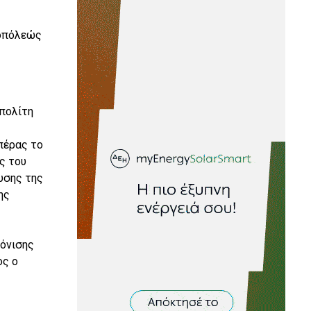
ροπόλεώς
οπολίτη
 πέρας το
ας του
υσης της
ης
ρόνισης
ος ο