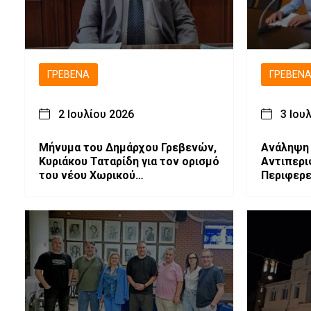
ΓΡΕΒΕΝΆ
ΓΡΕΒΕΝ
2 Ιουλίου 2026
3 Ιου
Μήνυμα του Δημάρχου Γρεβενών,
Ανάληψη
Κυριάκου Ταταρίδη για τον ορισμό
Αντιπερι
του νέου Χωρικού
Περιφερε
Αντιπεριφερειάρχη Π.Ε.
Γρεβενών
Γρεβενών.