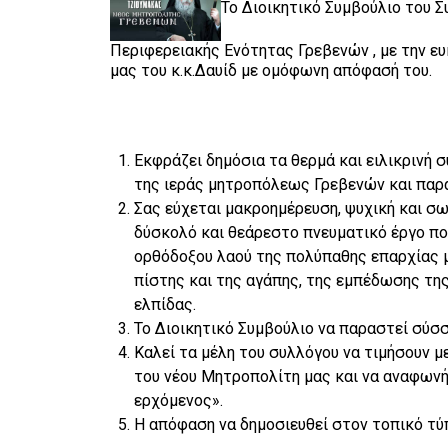
Το Διοικητικό Συμβούλιο του
Περιφερειακής Ενότητας Γρεβενών , με την ε
μας του κ.κ.Δαυίδ με ομόφωνη απόφασή του.
Εκφράζει δημόσια τα θερμά και ειλικρινή 
της ιεράς μητροπόλεως Γρεβενών και παρ
Σας εύχεται μακροημέρευση, ψυχική και σω
δύσκολό και θεάρεστο πνευματικό έργο που
ορθόδοξου λαού της πολύπαθης επαρχίας μ
πίστης και της αγάπης, της εμπέδωσης τη
ελπίδας.
Το Διοικητικό Συμβούλιο να παραστεί σύσ
Καλεί τα μέλη του συλλόγου να τιμήσουν μ
του νέου Μητροπολίτη μας και να αναφωνή
ερχόμενος».
Η απόφαση να δημοσιευθεί στον τοπικό τύ