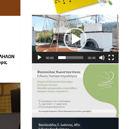
Πρόγραμμα
Αναπαραγωγής
Βίντεο
ΛΛΗΛΩΝ
00:00
00:45
ώρα;