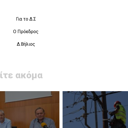
Για το Δ.Σ
Ο Πρόεδρος
Δ.Βήλιος
ίτε ακόμα