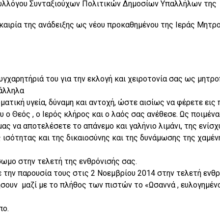
 Συλλόγου Συνταξιούχων Πολιτικών Δημοσίων Υπαλλήλων της
υκαιρία της ανάδειξης ως νέου προκαθημένου της Ιεράς Μητ
συγχαρητήριά του για την εκλογή και χειροτονία σας ως μητρ
άλληλα
ματική υγεία, δύναμη και αντοχή, ώστε αισίως να φέρετε εις
 ο Θεός , ο Ιερός κλήρος και ο λαός σας ανέθεσε. Ως ποιμέν
ας να αποτελέσετε το απάνεμο και γαλήνιο λιμάνι, της ενίσχ
ς ισότητας και της δικαιοσύνης και της δυνάμωσης της χαμέν
σωμο στην τελετή της ενθρόνισής σας.
ε την παρουσία τους στις 2 Νοεμβρίου 2014 στην τελετή ενθ
σουν μαζί με το πλήθος των πιστών το «Ωσαννά , ευλογημέν
πο.