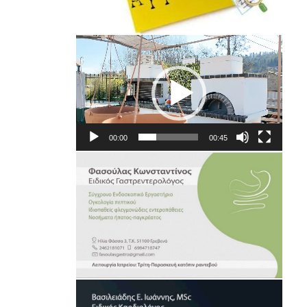
Πρόγραμμα
Αναπαραγωγής
Βίντεο
00:00
00:45