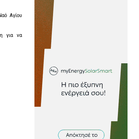
Ναό Αγίου
η για να