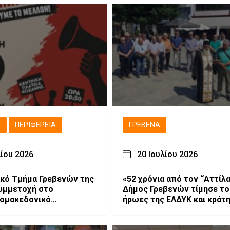
Ά
ΠΕΡΙΦΈΡΕΙΑ
ΓΡΕΒΕΝΆ
λίου 2026
20 Ιουλίου 2026
κό Τμήμα Γρεβενών της
«52 χρόνια από τον “Αττίλα
υμμετοχή στο
Δήμος Γρεβενών τίμησε το
κομακεδονικό
ήρωες της ΕΛΔΥΚ και κράτ
ήριο
ζωντανό το μήνυμα “Δεν
Ξεχνώ”».