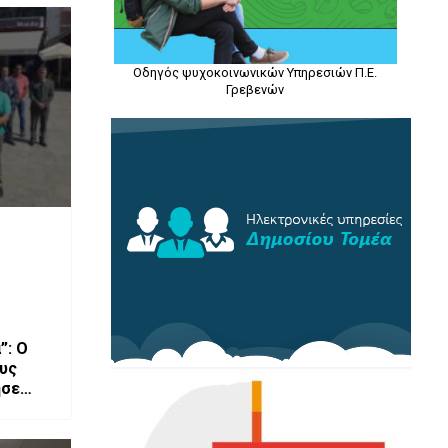
Οδηγός ψυχοκοινωνικών Υπηρεσιών Π.Ε.
Γρεβενών
”: Ο
υς
ησε