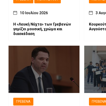
10 Ιουλίου 2026
3 Αυγ
Η «Λευκή Νύχτα» των Γρεβενών
Κουρκούτ
γεμίζει μουσική, χρώμα και
Αυγούστο
διασκέδαση
ΓΡΕΒΕΝΆ
ΓΡΕΒΕΝ