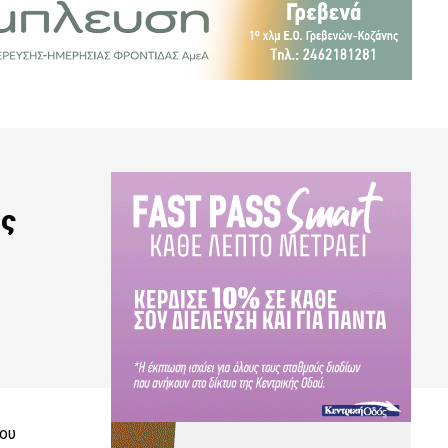
ής
μου