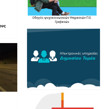
Οδηγός ψυχοκοινωνικών Υπηρεσιών Π.Ε.
Γρεβενών
ους
ό