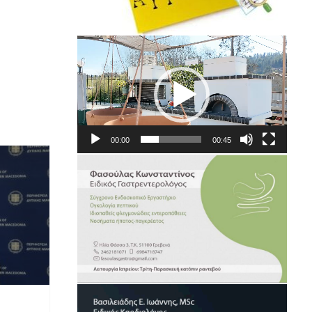
Πρόγραμμα
Αναπαραγωγής
Βίντεο
00:00
00:45