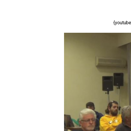
{youtub