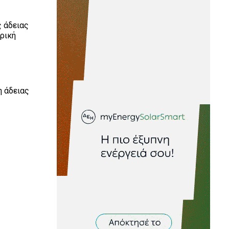
ς άδειας
ρική
η άδειας