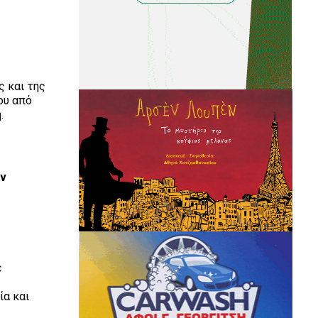
ς και της
ου από
η.
ην
ε
ία και