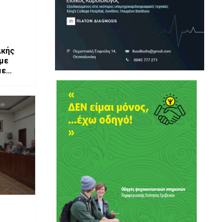
ικής
με
με
βενά