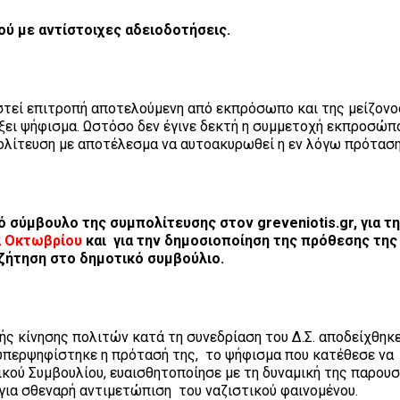
ού με αντίστοιχες αδειοδοτήσεις.
στεί επιτροπή αποτελούμενη από εκπρόσωπο και της μείζονο
άξει ψήφισμα. Ωστόσο δεν έγινε δεκτή η συμμετοχή εκπροσώπ
πολίτευση με αποτέλεσμα να αυτοακυρωθεί η εν λόγω πρότασ
ό σύμβουλο της συμπολίτευσης στον greveniotis.gr, για τ
2 Οκτωβρίου
και για την δημοσιοποίηση της πρόθεσης της
υζήτηση στο δημοτικό συμβούλιο.
ς κίνησης πολιτών κατά τη συνεδρίαση του Δ.Σ. αποδείχθηκ
 υπερψηφίστηκε η πρότασή της, το ψήφισμα που κατέθεσε να
ικού Συμβουλίου, ευαισθητοποίησε με τη δυναμική της παρουσ
 για σθεναρή αντιμετώπιση του ναζιστικού φαινομένου.