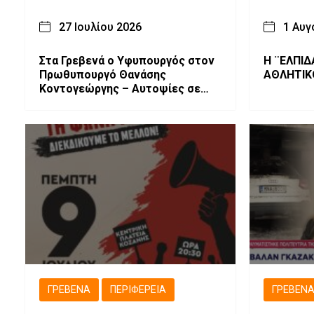
27 Ιουλίου 2026
1 Αυγ
Στα Γρεβενά ο Υφυπουργός στον
Η ¨ΕΛΠΙΔ
Πρωθυπουργό Θανάσης
ΑΘΛΗΤΙΚ
Κοντογεώργης – Αυτοψίες σε
έργα και σύσκεψη για το Τοπικό
Σχέδιο Ανάπτυξης
ΓΡΕΒΕΝΆ
ΠΕΡΙΦΈΡΕΙΑ
ΓΡΕΒΕΝ