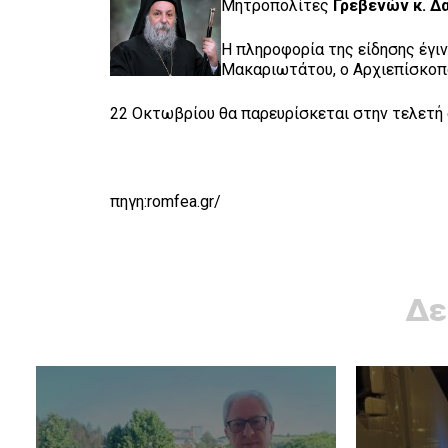
Μητροπολίτες
Γρεβενών κ. Δα
Η πληροφορία της είδησης έγι
Μακαριωτάτου, ο Αρχιεπίσκοπο
22 Οκτωβρίου θα παρευρίσκεται στην τελετ
πηγη:romfea.gr/
Δε