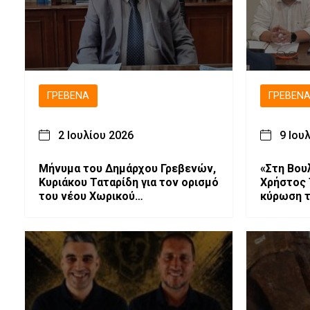
ΓΡΕΒΕΝΆ
ΓΡΕΒΕΝ
2 Ιουλίου 2026
9 Ιου
Μήνυμα του Δημάρχου Γρεβενών,
«Στη Βου
Κυριάκου Ταταρίδη για τον ορισμό
Χρήστος 
του νέου Χωρικού
κύρωση 
Αντιπεριφερειάρχη Π.Ε.
παραχώρη
Γρεβενών.
Χιονοδρο
Βασιλίτσ