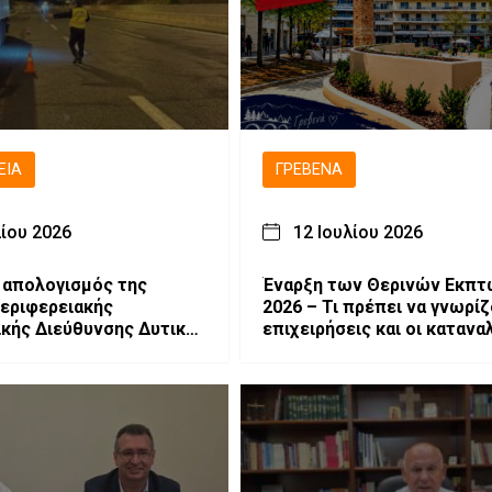
ΕΙΑ
ΓΡΕΒΕΝΆ
λίου 2026
12 Ιουλίου 2026
 απολογισμός της
Έναρξη των Θερινών Εκπ
Περιφερειακής
2026 – Τι πρέπει να γνωρίζ
κής Διεύθυνσης Δυτικής
επιχειρήσεις και οι καταν
ας στην Οδική
α