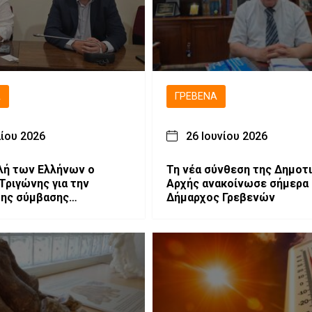
Ά
ΓΡΕΒΕΝΆ
λίου 2026
26 Ιουνίου 2026
λή των Ελλήνων ο
Τη νέα σύνθεση της Δημοτ
Τριγώνης για την
Αρχής ανακοίνωσε σήμερα 
της σύμβασης
Δήμαρχος Γρεβενών
σης του Εθνικού
μικού Κέντρου
ας»