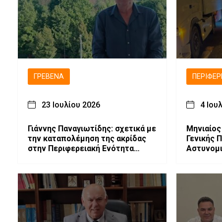
ΓΡΕΒΕΝΆ
ΠΕΡΙΦΈΡ
23 Ιουλίου 2026
4 Ιου
Γιάννης Παναγιωτίδης: σχετικά με
Μηνιαίος
την καταπολέμηση της ακρίδας
Γενικής 
στην Περιφερειακή Ενότητα
Αστυνομι
Γρεβενών.
Μακεδονί
Ασφάλει