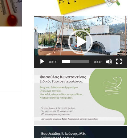
Πρόγραμμα
Αναπαραγωγής
Βίντεο
00:00
00:45