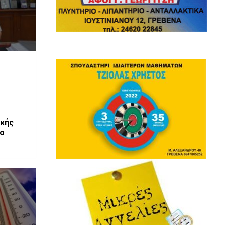
ικής
ο