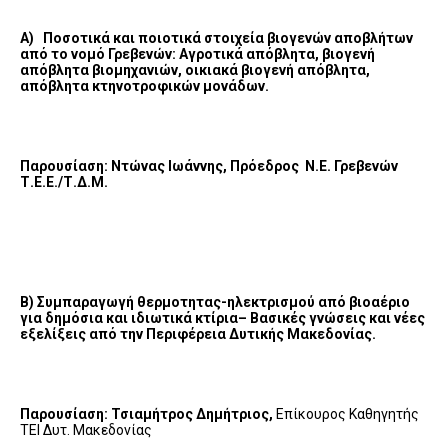
Α) Ποσοτικά και ποιοτικά στοιχεία βιογενών αποβλήτων
από το νομό Γρεβενών: Αγροτικά απόβλητα, βιογενή
απόβλητα βιομηχανιών, οικιακά βιογενή απόβλητα,
απόβλητα κτηνοτροφικών μονάδων.
Παρουσίαση: Ντώνας Ιωάννης, Πρόεδρος Ν.Ε. Γρεβενών
Τ.Ε.Ε./Τ.Δ.Μ.
Β) Συμπαραγωγή θερμοτητας-ηλεκτρισμού από βιοαέριο
για δημόσια και ιδιωτικά κτίρια– Βασικές γνώσεις και νέες
εξελίξεις από την Περιφέρεια Δυτικής Μακεδονίας.
Παρουσίαση: Τσιαμήτρος Δημήτριος,
Επίκουρος Καθηγητής
ΤΕΙ Δυτ. Μακεδονίας