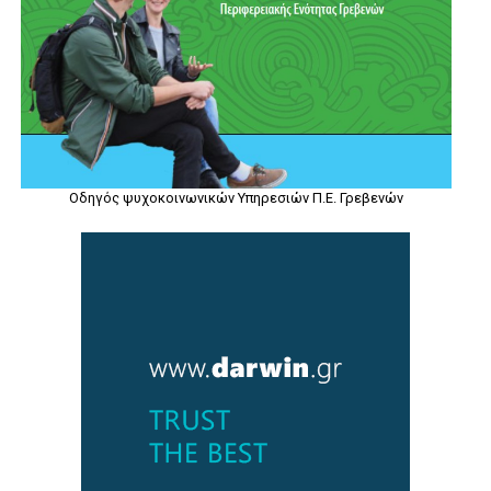
Οδηγός ψυχοκοινωνικών Υπηρεσιών Π.Ε. Γρεβενών