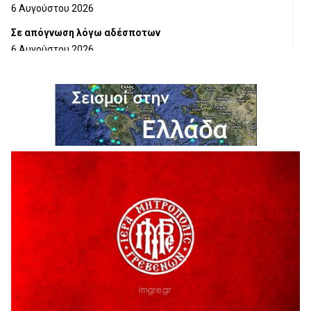
6 Αυγούστου 2026
Σε απόγνωση λόγω αδέσποτων
6 Αυγούστου 2026
ΔΙΑΚΟΠΗ ΗΛΕΚΤΡΙΚΟΥ ΡΕΥΜΑΤΟΣ
6 Αυγούστου 2026
Ολοκληρώνεται η ασφαλτόστρωση της οδού Περιβόλι –
Αβδέλλα
6 Αυγούστου 2026
H παραδοχή λαθών είναι (και) δύναμη
5 Αυγούστου 2026
Ο ΑΝΔΡΕΑΣ ΑΣΛΑΝΙΔΗΣ ΣΥΝΕΧΙΖΕΙ ΣΤΟΝ ΠΡΩΤΕΑ
ΓΡΕΒΕΝΩΝ
5 Αυγούστου 2026
Ευχαριστήριο Εκπολιτιστικού Συλλόγου Ταξιάρχη προς κ.
Παρασχάκη Αθανάσιο
5 Αυγούστου 2026