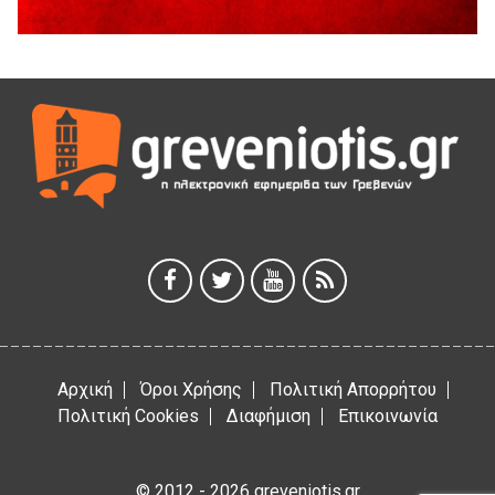
Διακοπή υδροδότησης του Α΄ κλάδου ύδρευσης
5 Αυγούστου 2026
Η Marseaux στα Γρεβενά για μια μοναδική συναυλία
5 Αυγούστου 2026
Θερινό Σινεμά στο πλαίσιο του «Πολιτιστικού
Καλοκαιριού 2026» με την βραβευμένη ταινία «Μικρές
Ανάσες».
5 Αυγούστου 2026
Γρεβενά: Συνελήφθη 18χρονος αλλοδαπός, για κλοπή
εξοπλισμού γυμναστηρίου
5 Αυγούστου 2026
Αρχική
Όροι Χρήσης
Πολιτική Απορρήτου
Πολιτική Cookies
Διαφήμιση
Επικοινωνία
© 2012 - 2026 greveniotis.gr