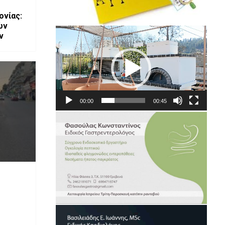
ονίας:
ών
Πρόγραμμα
μνημείων της Ι.Μ. Γρεβενών
Αναπαραγωγής
Βίντεο
00:00
00:45