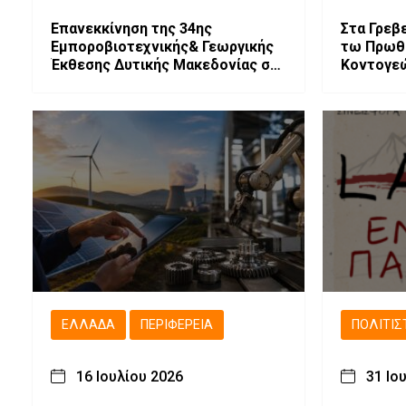
Επανεκκίνηση της 34ης
Στα Γρεβ
Εμποροβιοτεχνικής& Γεωργικής
τω Πρωθ
Έκθεσης Δυτικής Μακεδονίας σε
Κοντογεώ
συνεργασία με τα Επιμελητήρια
έργα και
παρεμβάσ
ΕΛΛΆΔΑ
ΠΕΡΙΦΈΡΕΙΑ
ΠΟΛΙΤΙΣ
16 Ιουλίου 2026
31 Ιο