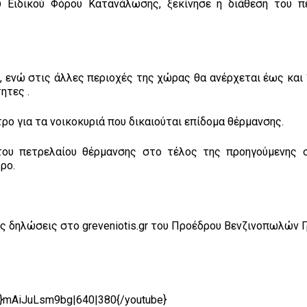
υ Ειδικού Φόρου Κατανάλωσης, ξεκίνησε η διάθεση του π
, ενώ στις άλλες περιοχές της χώρας θα ανέρχεται έως και 
ητες .
ίτρο για τα νοικοκυριά που δικαιούται επίδομα θέρμανσης.
του πετρελαίου θέρμανσης στο τέλος της προηγούμενης 
ρο.
ς δηλώσεις στο greveniotis.gr του Προέδρου Βενζινοπωλών 
e}mAiJuLsm9bg|640|380{/youtube}