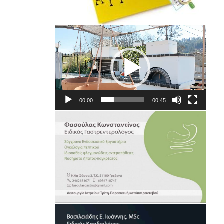
Πρόγραμμα
Αναπαραγωγής
Βίντεο
00:00
00:45