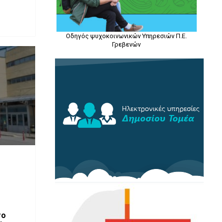
Οδηγός ψυχοκοινωνικών Υπηρεσιών Π.Ε.
Γρεβενών
το