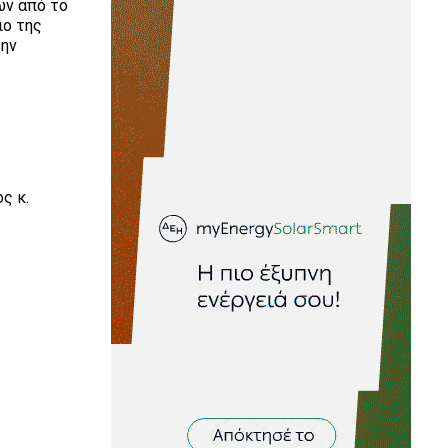
ων από το
ιο της
την
ς κ.