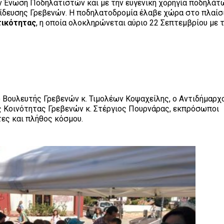
ν Ένωση Ποδηλατιστών και με την ευγενική χορηγία ποδηλάτ
ίδευσης Γρεβενών. Η ποδηλατοδρομία έλαβε χώρα στο πλαίσ
τικότητας
, η οποία ολοκληρώνεται αύριο 22 Σεπτεμβρίου με 
 Βουλευτής Γρεβενών κ. Τιμολέων Κοψαχείλης, ο Αντιδήμαρχο
ς Κοινότητας Γρεβενών κ. Στέργιος Πουρνάρας, εκπρόσωποι
τες και πλήθος κόσμου.