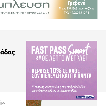
μάδας
ήμο