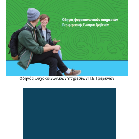
Οδηγός ψυχοκοινωνικών Υπηρεσιών Π.Ε. Γρεβενών