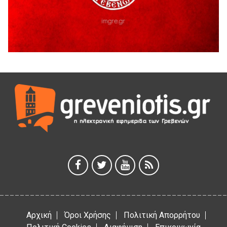
5 Αυγούστου 2026
Θερινό Σινεμά στο πλαίσιο του «Πολιτιστικού
Καλοκαιριού 2026» με την βραβευμένη ταινία «Μικρές
Ανάσες».
5 Αυγούστου 2026
Γρεβενά: Συνελήφθη 18χρονος αλλοδαπός, για κλοπή
εξοπλισμού γυμναστηρίου
5 Αυγούστου 2026
ΑΗ ΛΑΟΣ | 5 Αυγούστου | Υπαίθριο Θέατρο “Καστράκι”,
Γρεβενά
5 Αυγούστου 2026
41η Γιορτή Κρασιού στο Τρίκωμο – «Γιορτή Παράδοσης»
5 Αυγούστου 2026
Αρχική
Όροι Χρήσης
Πολιτική Απορρήτου