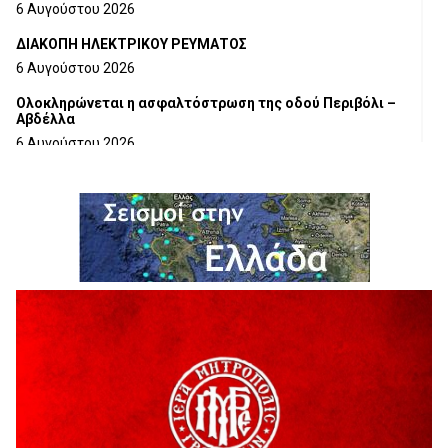
6 Αυγούστου 2026
ΔΙΑΚΟΠΗ ΗΛΕΚΤΡΙΚΟΥ ΡΕΥΜΑΤΟΣ
6 Αυγούστου 2026
Ολοκληρώνεται η ασφαλτόστρωση της οδού Περιβόλι –
Αβδέλλα
6 Αυγούστου 2026
H παραδοχή λαθών είναι (και) δύναμη
5 Αυγούστου 2026
Ο ΑΝΔΡΕΑΣ ΑΣΛΑΝΙΔΗΣ ΣΥΝΕΧΙΖΕΙ ΣΤΟΝ ΠΡΩΤΕΑ
ΓΡΕΒΕΝΩΝ
5 Αυγούστου 2026
Ευχαριστήριο Εκπολιτιστικού Συλλόγου Ταξιάρχη προς κ.
Παρασχάκη Αθανάσιο
5 Αυγούστου 2026
Διακοπή υδροδότησης του Α΄ κλάδου ύδρευσης
5 Αυγούστου 2026
Η Marseaux στα Γρεβενά για μια μοναδική συναυλία