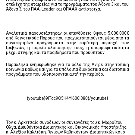
στελέχη της εταιρείας για τα προγράμματα του
Άξονα 3 και του
Άξονα 3, του ΠΑΑ, Leader και ΟΠΑΑΧ αντίστοιχα.
Αναλυτικά παρουσιάστηκαν οι επενδύσεις ύψους 5.000.000€
από Κοινοτικούς Πόρους που πραγματοποιούνται μέσα από τα
συγκεκριμένα προγράμματα στην ευρύτερη περιοχή των
Γρεβενών, η πορεία υλοποίησης τους, η απορροφητικότητα
μέχρι στιγμής και τα προβλήματα που προκύπτουν.
Παράλληλα ενημερώθηκε για το ρόλο της ΑνΓρε στην τοπική
κοινωνία καθώς και για τα υπόλοιπα διακρατικά και διατοπικά
προγράμματα που υλοποιούνται αυτή την περίοδο.
{youtube}9lTdc9O5H4Y|600|380{/youtube}
Τον κ. Αρκιτσαίο συνόδευαν οι συνεργάτες του κ. Μωραϊτου
Όλγα, Διευθύντρια Διοικητικής και Οικονομικής Υποστήριξης,
κ. Αλεξίου Καλλιόπη, Γενικών Καθηκόντων-Διοικητικών και ο