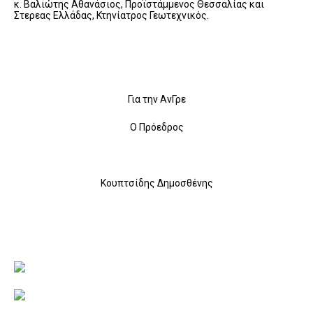
κ. Βαλιώτης Αθανάσιος, Προϊστάμμενος Θεσσαλίας και
Στερεας Ελλάδας, Κτηνίατρος Γεωτεχνικός.
Για την ΑνΓρε
Ο Πρόεδρος
Κουπτσίδης Δημοσθένης