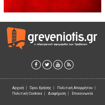
41η Γιορτή Κρασιού στο Τρίκωμο – «Γιορτή Παράδοσης»
5 Αυγούστου 2026
ΜΟΡΙΟΔΟΤΟΥΜΕΝΑ ΣΕΜΙΝΑΡΙΑ ΑΠΟ ΤΟ ΠΑΝΕΠΙΣΤΗΜΙΟ
ΠΕΙΡΑΙΑ
5 Αυγούστου 2026
ΕΥΧΑΡΙΣΤΙΕΣ Φυσιολατρικού Συλλόγου Γρεβενών
4 Αυγούστου 2026
Έκτακτη χρηματοδότηση 400.000€ για επιπλέον εργασίες
στο Δημοτικό Στάδιο Γρεβενών «Μίλτος Τεντόγλου»
4 Αυγούστου 2026
Αρχική
Όροι Χρήσης
Πολιτική Απορρήτου
Πολιτική Cookies
Διαφήμιση
Επικοινωνία