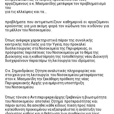
εργαζόμενους ο κ. Μασμανίδης μετέφερε τον προβληματισμό
του
για τις ελλείψεις και τα …
προβλήματα που αντιμετωπίζουν καθημερινά οι εργαζόμενοι
κρούοντας για μια ακόμη φορά τον κώδωνα του κινδύνου για
το μέλλον του Νοσοκομείου.
Όπως ανέφερε χαρακτηριστικά πέραν της συνολικής
κεντρικής πολιτικής για την Υγεία, που προκαλεί
δυσλειτουργίες στα Νοσοκομεία της Περιφέρειας, οι
πρόσφατες περιπέτειες του Νοσοκομείου με το θέμα της
Διοίκησης και η καθυστέρηση της τοποθέτησης νέου Διοικητή
δυσχεραίνουν περαιτέρω τη λειτουργία του ιδρύματος.
Ο κ. Σημανδράκος ζήτησε αναλυτικές πληροφορίες και
στοιχεία για τη λειτουργία του Νοσοκομείου μεταφέροντας
στον κ. Μασμανίδη την ξεκάθαρη πρόθεση της νέας
Περιφερειακής Αρχής για αμέριστη υποστήριξη
του Νοσοκομείου.
Όπως τόνισε ο Αντιπεριφερειάρχης Γρεβενών η βιωσιμότητα
του Νοσοκομείου αποτελεί ζήτημα προτεραιότητας και
πέραν αυτού, θα ασκηθεί κάθε είδους πίεση προς πάσα
κατεύθυνση προκειμένου να εξασφαλιστεί η ανάπτυξη του
ιδρύματος καθώς και η βελτίωση των συνθηκών για τους