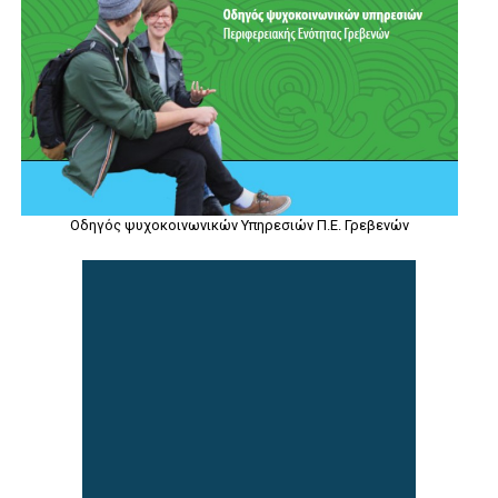
Οδηγός ψυχοκοινωνικών Υπηρεσιών Π.Ε. Γρεβενών