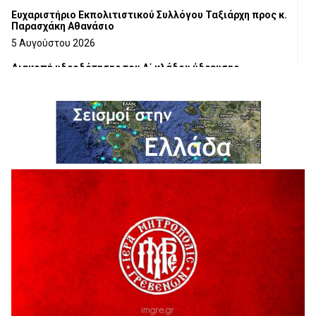
Ευχαριστήριο Εκπολιτιστικού Συλλόγου Ταξιάρχη προς κ.
Παρασχάκη Αθανάσιο
5 Αυγούστου 2026
Διακοπή υδροδότησης του Α΄ κλάδου ύδρευσης
5 Αυγούστου 2026
Η Marseaux στα Γρεβενά για μια μοναδική συναυλία
5 Αυγούστου 2026
Θερινό Σινεμά στο πλαίσιο του «Πολιτιστικού
Καλοκαιριού 2026» με την βραβευμένη ταινία «Μικρές
Ανάσες».
5 Αυγούστου 2026
Γρεβενά: Συνελήφθη 18χρονος αλλοδαπός, για κλοπή
εξοπλισμού γυμναστηρίου
5 Αυγούστου 2026
ΑΗ ΛΑΟΣ | 5 Αυγούστου | Υπαίθριο Θέατρο “Καστράκι”,
Γρεβενά
5 Αυγούστου 2026