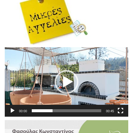
Πρόγραμμα
Αναπαραγωγής
Βίντεο
00:00
00:45