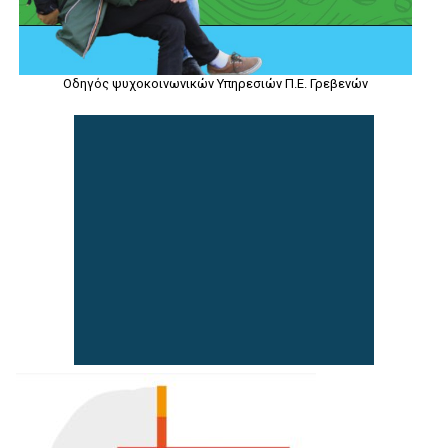
Οδηγός ψυχοκοινωνικών Υπηρεσιών Π.Ε. Γρεβενών