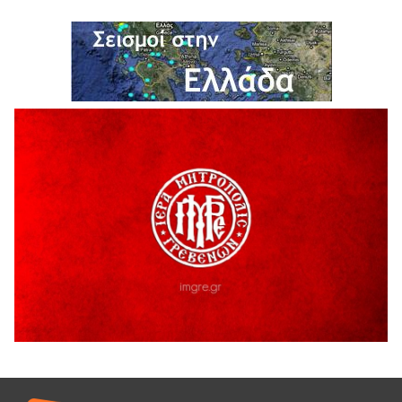
H παραδοχή λαθών είναι (και) δύναμη
5 Αυγούστου 2026
Ο ΑΝΔΡΕΑΣ ΑΣΛΑΝΙΔΗΣ ΣΥΝΕΧΙΖΕΙ ΣΤΟΝ ΠΡΩΤΕΑ
ΓΡΕΒΕΝΩΝ
5 Αυγούστου 2026
Ευχαριστήριο Εκπολιτιστικού Συλλόγου Ταξιάρχη προς κ.
Παρασχάκη Αθανάσιο
5 Αυγούστου 2026
Διακοπή υδροδότησης του Α΄ κλάδου ύδρευσης
5 Αυγούστου 2026
Η Marseaux στα Γρεβενά για μια μοναδική συναυλία
5 Αυγούστου 2026
Θερινό Σινεμά στο πλαίσιο του «Πολιτιστικού
Καλοκαιριού 2026» με την βραβευμένη ταινία «Μικρές
Ανάσες».
5 Αυγούστου 2026
Γρεβενά: Συνελήφθη 18χρονος αλλοδαπός, για κλοπή
εξοπλισμού γυμναστηρίου