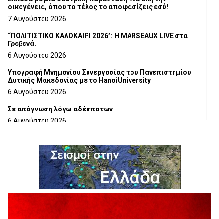
οικογένεια, όπου το τέλος το αποφασίζεις εσύ!
7 Αυγούστου 2026
“ΠΟΛΙΤΙΣΤΙΚΟ ΚΑΛΟΚΑΙΡΙ 2026”: Η MARSEAUX LIVE στα
Γρεβενά.
6 Αυγούστου 2026
Υπογραφή Μνημονίου Συνεργασίας του Πανεπιστημίου
Δυτικής Μακεδονίας με το HanoiUniversity
6 Αυγούστου 2026
Σε απόγνωση λόγω αδέσποτων
6 Αυγούστου 2026
ΔΙΑΚΟΠΗ ΗΛΕΚΤΡΙΚΟΥ ΡΕΥΜΑΤΟΣ
6 Αυγούστου 2026
Ολοκληρώνεται η ασφαλτόστρωση της οδού Περιβόλι –
Αβδέλλα
6 Αυγούστου 2026
H παραδοχή λαθών είναι (και) δύναμη
5 Αυγούστου 2026