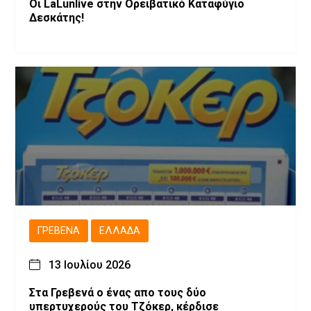
Οι LaLunlive στην Ορειβατικό Καταφύγιο
Δεσκάτης!
ΓΡΕΒΕΝΆ
ΕΛΛΆΔΑ
13 Ιουλίου 2026
Στα Γρεβενά ο ένας απο τους δύο
υπερτυχερούς του Τζόκερ, κέρδισε