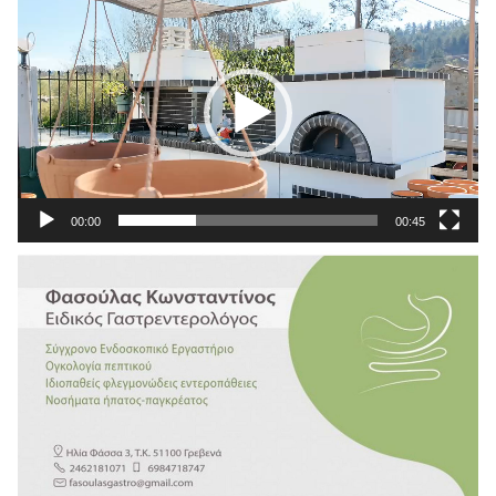
Αναπαραγωγής
Βίντεο
00:00
00:45