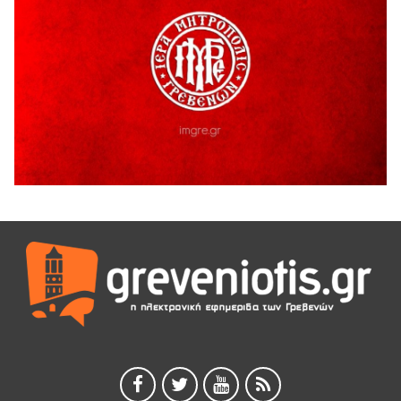
Ο ΑΝΔΡΕΑΣ ΑΣΛΑΝΙΔΗΣ ΣΥΝΕΧΙΖΕΙ ΣΤΟΝ ΠΡΩΤΕΑ
ΓΡΕΒΕΝΩΝ
5 Αυγούστου 2026
Ευχαριστήριο Εκπολιτιστικού Συλλόγου Ταξιάρχη προς κ.
Παρασχάκη Αθανάσιο
5 Αυγούστου 2026
Διακοπή υδροδότησης του Α΄ κλάδου ύδρευσης
5 Αυγούστου 2026
Η Marseaux στα Γρεβενά για μια μοναδική συναυλία
5 Αυγούστου 2026
Θερινό Σινεμά στο πλαίσιο του «Πολιτιστικού
Καλοκαιριού 2026» με την βραβευμένη ταινία «Μικρές
Ανάσες».
5 Αυγούστου 2026
Γρεβενά: Συνελήφθη 18χρονος αλλοδαπός, για κλοπή
εξοπλισμού γυμναστηρίου
5 Αυγούστου 2026