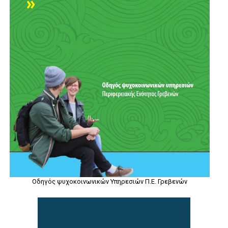
Οδηγός ψυχοκοινωνικών Υπηρεσιών Π.Ε. Γρεβενών