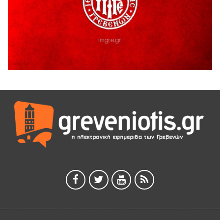
ΑΗ ΛΑΟΣ | 5 Αυγούστου | Υπαίθριο Θέατρο “Καστράκι”,
Γρεβενά
5 Αυγούστου 2026
41η Γιορτή Κρασιού στο Τρίκωμο – «Γιορτή Παράδοσης»
5 Αυγούστου 2026
ΜΟΡΙΟΔΟΤΟΥΜΕΝΑ ΣΕΜΙΝΑΡΙΑ ΑΠΟ ΤΟ ΠΑΝΕΠΙΣΤΗΜΙΟ
ΠΕΙΡΑΙΑ
5 Αυγούστου 2026
ΕΥΧΑΡΙΣΤΙΕΣ Φυσιολατρικού Συλλόγου Γρεβενών
4 Αυγούστου 2026
Έκτακτη χρηματοδότηση 400.000€ για επιπλέον εργασίες
στο Δημοτικό Στάδιο Γρεβενών «Μίλτος Τεντόγλου»
4 Αυγούστου 2026