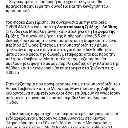
Συγκεκριμένα, η διαδρομή που έχει επιλεγεί και θα
πραγματοποιηθεί με την συνοδεία και την ξενάγηση του
προσωπικού….
του Φορέα Διαχείρισης, σε συνεργασία με την εταιρεία
OVERLAND, ξεκινάει από τη
Διασταύρωση Σμίξης – Λάβδας
(Ξενοδοχείο Μπαρλαγιάννη) και καταλήγει στη
Γέφυρα της
Σμίξης
. Το συνολικό μήκος της διαδρομής είναι 5,5 km, ο
βαθμός δυσκολίας της είναι μέτριος και η διάρκειά της είναι
περίπου 2,5 ώρες. Επίσης με την υποστήριξη του Δήμου
Γρεβενών υπάρχει η δυνατότητα, για όσους δεν διαθέτουν
μεταφορικό μέσο, της δωρεάν μεταφοράς από και προς την
πόλη των Γρεβενών. Μετά το τέλος της πεζοπορίας θα
ακολουθήσει φαγητό με μανιταρολιχουδιές στην πλατεία της
Λάβδας και το λεωφορείο θα επιστρέψει στα Γρεβενά στις
4:00μ.μ.
Στην πεζοπορία που πραγματοποιείται με την υποστήριξη του
Δήμου Γρεβενών και του Μουσείου Μανιταριών της Λάβδας
καλούνται να συμμετέχουν όλοι όσοι επιθυμούν να γνωρίσουν
από κοντά το μοναδικό φυσικό περιβάλλον της Βόρειας
Πίνδου.
Για δηλώσεις συμμετοχής και περισσότερες πληροφορίες οι
ενδιαφερόμενοι μπορούν να απευθύνονται στο Κέντρο
Πληροφόρησης του Εθνικού Πάρκου στους Μαυραναίους,
καθώς και στο τηλ. : 24620 87563 μέχρι και το Σάββατο 31