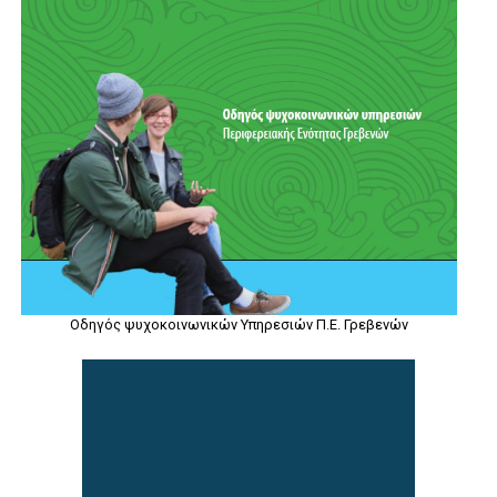
Οδηγός ψυχοκοινωνικών Υπηρεσιών Π.Ε. Γρεβενών