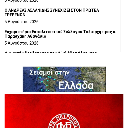
5 Αυγούστου 2026
Ο ΑΝΔΡΕΑΣ ΑΣΛΑΝΙΔΗΣ ΣΥΝΕΧΙΖΕΙ ΣΤΟΝ ΠΡΩΤΕΑ
ΓΡΕΒΕΝΩΝ
5 Αυγούστου 2026
Ευχαριστήριο Εκπολιτιστικού Συλλόγου Ταξιάρχη προς κ.
Παρασχάκη Αθανάσιο
5 Αυγούστου 2026
Διακοπή υδροδότησης του Α΄ κλάδου ύδρευσης
5 Αυγούστου 2026
Η Marseaux στα Γρεβενά για μια μοναδική συναυλία
5 Αυγούστου 2026
Θερινό Σινεμά στο πλαίσιο του «Πολιτιστικού
Καλοκαιριού 2026» με την βραβευμένη ταινία «Μικρές
Ανάσες».
5 Αυγούστου 2026
Γρεβενά: Συνελήφθη 18χρονος αλλοδαπός, για κλοπή
εξοπλισμού γυμναστηρίου
5 Αυγούστου 2026