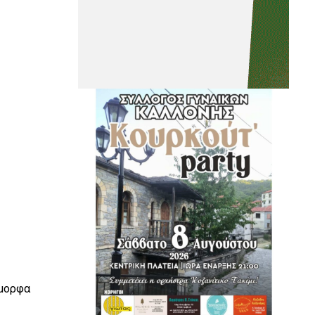
όμορφα