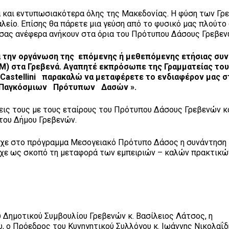
α και εντυπωσιακότερα όλης της Μακεδονίας. Η φύση των Γρ
λείο. Επίσης θα πάρετε μια γεύση από το φυσικό μας πλούτο
 σας ανέφερα ανήκουν στα όρια του Πρότυπου Δάσους Γρεβεν
α την οργάνωση της επόμενης ή μεθεπόμενης ετήσιας συ
) στα Γρεβενά. Αγαπητέ εκπρόσωπε της Γραμματείας το
o
Castellini παρακαλώ να μεταφέρετε το ενδιαφέρον μας 
ων Παγκόσμιων Πρότυπων Δασών ».
εις τους με τους εταίρους του Πρότυπου Δάσους Γρεβενών κ
ς του Δήμου Γρεβενών.
ίχε στο πρόγραμμα Μεσογειακό Πρότυπο Δάσος η συνάντηση 
ίχε ως σκοπό τη μεταφορά των εμπειριών – καλών πρακτικώ
 Δημοτικού Συμβουλίου Γρεβενών κ. Βασίλειος Λάτσος, η
, ο Πρόεδρος του Κυνηγητικού Συλλόγου κ. Ιωάννης Νικολαΐδ