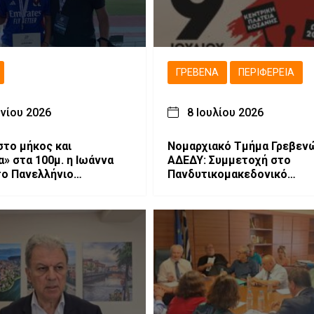
ΓΡΕΒΕΝΆ
ΠΕΡΙΦΈΡΕΙΑ
υνίου 2026
8 Ιουλίου 2026
στο μήκος και
Νομαρχιακό Τμήμα Γρεβεν
α» στα 100μ. η Ιωάννα
ΑΔΕΔΥ: Συμμετοχή στο
το Πανελλήνιο
Πανδυτικομακεδονικό
ημα Κ18
Συλλαλητήριο