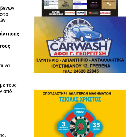
εβενών
 στα
ών.
νάντησης
υ
στους
αι να
με τους
ν από
ης,