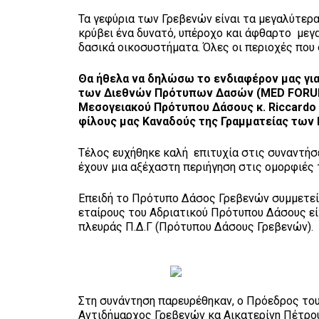
Τα γεφύρια των Γρεβενών είναι τα μεγαλύτερ
κρύβει ένα δυνατό, υπέροχο και άφθαρτο μεγα
δασικά οικοσυστήματα. Όλες οι περιοχές που
Θα ήθελα να δηλώσω το ενδιαφέρον μας γι
των Διεθνών Πρότυπων Δασών (
MED
FORUM
Μεσογειακού Πρότυπου Δάσους κ.
Riccard
φίλους μας Καναδούς της Γραμματείας τ
Τέλος ευχήθηκε καλή επιτυχία στις συναντήσ
έχουν μια αξέχαστη περιήγηση στις ομορφιέ
Επειδή το Πρότυπο Δάσος Γρεβενών συμμετε
εταίρους του Αδριατικού Πρότυπου Δάσους ε
πλευράς Π.Δ.Γ (Πρότυπου Δάσους Γρεβενών).
Στη συνάντηση παρευρέθηκαν, ο Πρόεδρος του
Αντιδήμαρχος Γρεβενών κα Αικατερίνη Πέτρου