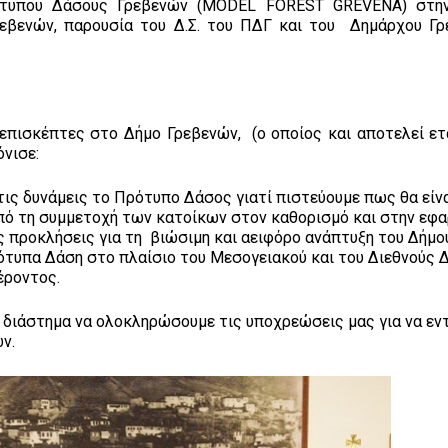
ότυπου Δάσους Γρεβενών (MODEL FOREST GREVENA) στην
εβενών, παρουσία του Δ.Σ. του ΠΔΓ και του Δημάρχου Γρ
πισκέπτες στο Δήμο Γρεβενών, (ο οποίος και αποτελεί ετ
νισε:
τις δυνάμεις το Πρότυπο Δάσος γιατί πιστεύουμε πως θα είν
από τη συμμετοχή των κατοίκων στον καθορισμό και στην εφ
προκλήσεις για τη βιώσιμη και αειφόρο ανάπτυξη του Δήμου
ότυπα Δάση στο πλαίσιο του Μεσογειακού και του Διεθνούς 
έροντος.
διάστημα να ολοκληρώσουμε τις υποχρεώσεις μας για να εν
ν.