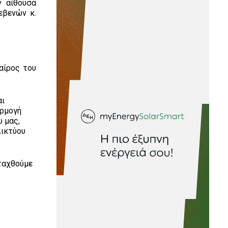
 αίθουσα
εβενών κ.
αίρος του
αι
αρμογή
 μας,
Δικτύου
ταχθούμε