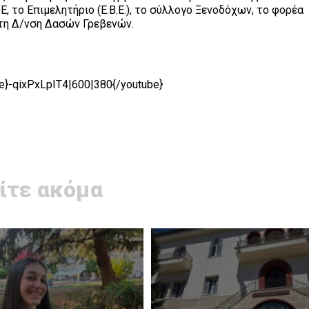
 το Επιμελητήριο (Ε.Β.Ε.), το σύλλογο Ξενοδόχων, το φορέα
 τη Δ/νση Δασών Γρεβενών.
e}-qixPxLpIT4|600|380{/youtube}
ίτε ακόμα