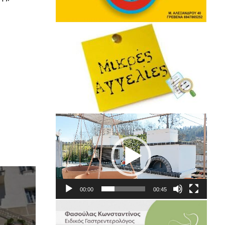
Πρόγραμμα
Αναπαραγωγής
Βίντεο
00:00
00:45