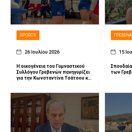
SPORTS
ΓΡΕΒΕΝ
26 Ιουλίου 2026
15 Ιο
H οικογένεια του Γυμναστικού
Σπουδαία
Συλλόγου Γρεβενών πανηγυρίζει
των Γρεβ
για την Κωνσταντίνα Τσάτσου και
το ελληνικό βόλεϊ!