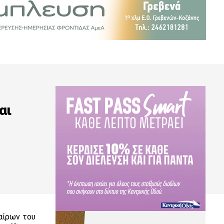
αι
αίρων του