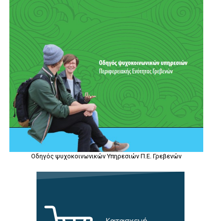
Οδηγός ψυχοκοινωνικών Υπηρεσιών Π.Ε. Γρεβενών