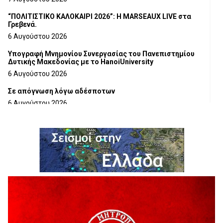
“ΠΟΛΙΤΙΣΤΙΚΟ ΚΑΛΟΚΑΙΡΙ 2026”: Η MARSEAUX LIVE στα
Γρεβενά.
6 Αυγούστου 2026
Υπογραφή Μνημονίου Συνεργασίας του Πανεπιστημίου
Δυτικής Μακεδονίας με το HanoiUniversity
6 Αυγούστου 2026
Σε απόγνωση λόγω αδέσποτων
6 Αυγούστου 2026
ΔΙΑΚΟΠΗ ΗΛΕΚΤΡΙΚΟΥ ΡΕΥΜΑΤΟΣ
6 Αυγούστου 2026
Ολοκληρώνεται η ασφαλτόστρωση της οδού Περιβόλι –
Αβδέλλα
6 Αυγούστου 2026
H παραδοχή λαθών είναι (και) δύναμη
5 Αυγούστου 2026
Ο ΑΝΔΡΕΑΣ ΑΣΛΑΝΙΔΗΣ ΣΥΝΕΧΙΖΕΙ ΣΤΟΝ ΠΡΩΤΕΑ