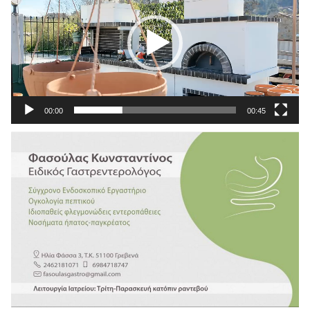
Βίντεο
00:00
00:45