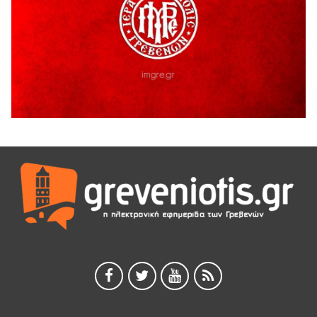
ΓΡΕΒΕΝΩΝ
5 Αυγούστου 2026
Ευχαριστήριο Εκπολιτιστικού Συλλόγου Ταξιάρχη προς κ.
Παρασχάκη Αθανάσιο
5 Αυγούστου 2026
Διακοπή υδροδότησης του Α΄ κλάδου ύδρευσης
5 Αυγούστου 2026
Η Marseaux στα Γρεβενά για μια μοναδική συναυλία
5 Αυγούστου 2026
Θερινό Σινεμά στο πλαίσιο του «Πολιτιστικού
Καλοκαιριού 2026» με την βραβευμένη ταινία «Μικρές
Ανάσες».
5 Αυγούστου 2026
Γρεβενά: Συνελήφθη 18χρονος αλλοδαπός, για κλοπή
εξοπλισμού γυμναστηρίου
5 Αυγούστου 2026