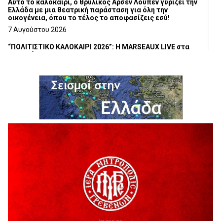
Αυτό το καλοκαίρι, ο θρυλικός Αρσέν Λουπέν γυρίζει την
Ελλάδα με μια θεατρική παράσταση για όλη την
οικογένεια, όπου το τέλος το αποφασίζεις εσύ!
7 Αυγούστου 2026
“ΠΟΛΙΤΙΣΤΙΚΟ ΚΑΛΟΚΑΙΡΙ 2026”: Η MARSEAUX LIVE στα
Γρεβενά.
6 Αυγούστου 2026
Υπογραφή Μνημονίου Συνεργασίας του Πανεπιστημίου
Δυτικής Μακεδονίας με το HanoiUniversity
6 Αυγούστου 2026
Σε απόγνωση λόγω αδέσποτων
6 Αυγούστου 2026
ΔΙΑΚΟΠΗ ΗΛΕΚΤΡΙΚΟΥ ΡΕΥΜΑΤΟΣ
6 Αυγούστου 2026
Ολοκληρώνεται η ασφαλτόστρωση της οδού Περιβόλι –
Αβδέλλα
6 Αυγούστου 2026
H παραδοχή λαθών είναι (και) δύναμη