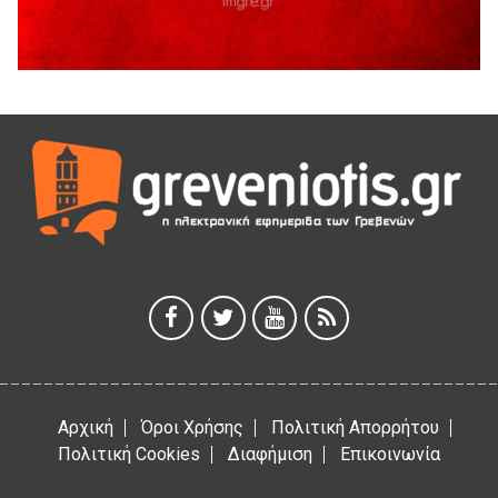
5 Αυγούστου 2026
Ο ΑΝΔΡΕΑΣ ΑΣΛΑΝΙΔΗΣ ΣΥΝΕΧΙΖΕΙ ΣΤΟΝ ΠΡΩΤΕΑ
ΓΡΕΒΕΝΩΝ
5 Αυγούστου 2026
Ευχαριστήριο Εκπολιτιστικού Συλλόγου Ταξιάρχη προς κ.
Παρασχάκη Αθανάσιο
5 Αυγούστου 2026
Διακοπή υδροδότησης του Α΄ κλάδου ύδρευσης
5 Αυγούστου 2026
Η Marseaux στα Γρεβενά για μια μοναδική συναυλία
5 Αυγούστου 2026
Αρχική
Όροι Χρήσης
Πολιτική Απορρήτου
Πολιτική Cookies
Διαφήμιση
Επικοινωνία