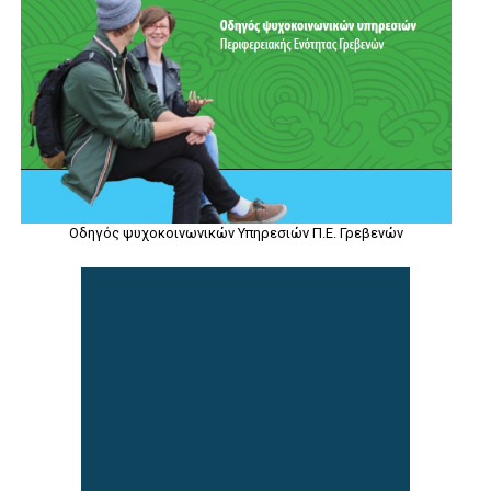
Οδηγός ψυχοκοινωνικών Υπηρεσιών Π.Ε. Γρεβενών