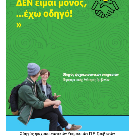
Οδηγός ψυχοκοινωνικών Υπηρεσιών Π.Ε. Γρεβενών