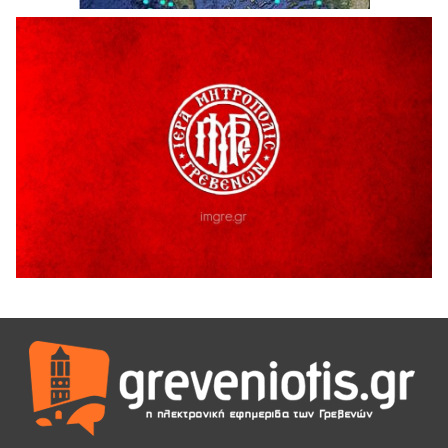
6 Αυγούστου 2026
H παραδοχή λαθών είναι (και) δύναμη
5 Αυγούστου 2026
Ο ΑΝΔΡΕΑΣ ΑΣΛΑΝΙΔΗΣ ΣΥΝΕΧΙΖΕΙ ΣΤΟΝ ΠΡΩΤΕΑ
ΓΡΕΒΕΝΩΝ
5 Αυγούστου 2026
Ευχαριστήριο Εκπολιτιστικού Συλλόγου Ταξιάρχη προς κ.
Παρασχάκη Αθανάσιο
5 Αυγούστου 2026
Διακοπή υδροδότησης του Α΄ κλάδου ύδρευσης
5 Αυγούστου 2026
Η Marseaux στα Γρεβενά για μια μοναδική συναυλία
5 Αυγούστου 2026
Θερινό Σινεμά στο πλαίσιο του «Πολιτιστικού
Καλοκαιριού 2026» με την βραβευμένη ταινία «Μικρές
Ανάσες».
5 Αυγούστου 2026