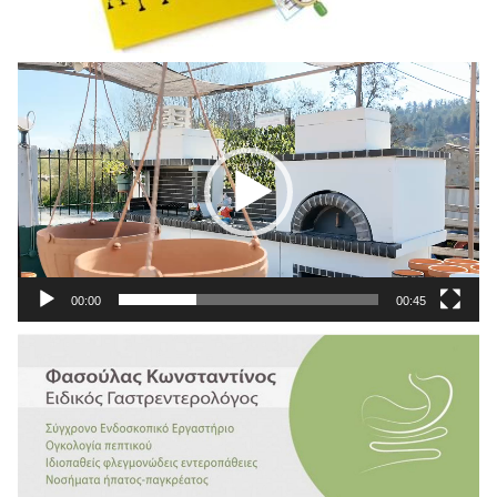
Πρόγραμμα
Αναπαραγωγής
Βίντεο
00:00
00:45