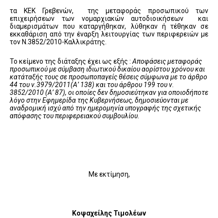
τα ΚΕΚ Γρεβενών, της μεταφοράς προσωπικού των
επιχειρήσεων των νομαρχιακών αυτοδιοικήσεων και
διαμερισμάτων που καταργήθηκαν, λύθηκαν ή τέθηκαν σε
εκκαθάριση από την έναρξη λειτουργίας των περιφερειών με
τον Ν.3852/2010-Καλλικράτης.
Το κείμενο της διάταξης έχει ως εξής :
Αποφάσεις μεταφοράς
προσωπικού με σύμβαση ιδιωτικού δικαίου αορίστου χρόνου και
κατάταξής τους σε προσωποπαγείς θέσεις σύμφωνα με το άρθρο
44 του ν.3979/2011(Α’ 138) και του άρθρου 199 του ν.
3852/2010 (Α’ 87), οι οποίες δεν δημοσιεύτηκαν για οποιοδήποτε
λόγο στην Εφημερίδα της Κυβερνήσεως, δημοσιεύονται με
αναδρομική ισχύ από την ημερομηνία υπογραφής της σχετικής
απόφασης του περιφερειακού συμβουλίου.
Με εκτίμηση,
Κοψαχείλης Τιμολέων