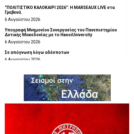
“ΠΟΛΙΤΙΣΤΙΚΟ ΚΑΛΟΚΑΙΡΙ 2026”: Η MARSEAUX LIVE στα
Γρεβενά.
6 Αυγούστου 2026
Υπογραφή Μνημονίου Συνεργασίας του Πανεπιστημίου
Δυτικής Μακεδονίας με το HanoiUniversity
6 Αυγούστου 2026
Σε απόγνωση λόγω αδέσποτων
6 Αυγούστου 2026
ΔΙΑΚΟΠΗ ΗΛΕΚΤΡΙΚΟΥ ΡΕΥΜΑΤΟΣ
6 Αυγούστου 2026
Ολοκληρώνεται η ασφαλτόστρωση της οδού Περιβόλι –
Αβδέλλα
6 Αυγούστου 2026
H παραδοχή λαθών είναι (και) δύναμη
5 Αυγούστου 2026
Ο ΑΝΔΡΕΑΣ ΑΣΛΑΝΙΔΗΣ ΣΥΝΕΧΙΖΕΙ ΣΤΟΝ ΠΡΩΤΕΑ
ΓΡΕΒΕΝΩΝ