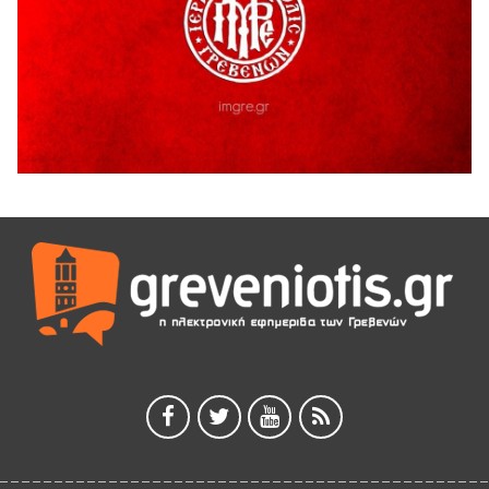
5 Αυγούστου 2026
Ευχαριστήριο Εκπολιτιστικού Συλλόγου Ταξιάρχη προς κ.
Παρασχάκη Αθανάσιο
5 Αυγούστου 2026
Διακοπή υδροδότησης του Α΄ κλάδου ύδρευσης
5 Αυγούστου 2026
Η Marseaux στα Γρεβενά για μια μοναδική συναυλία
5 Αυγούστου 2026
Θερινό Σινεμά στο πλαίσιο του «Πολιτιστικού
Καλοκαιριού 2026» με την βραβευμένη ταινία «Μικρές
Ανάσες».
5 Αυγούστου 2026
Γρεβενά: Συνελήφθη 18χρονος αλλοδαπός, για κλοπή
εξοπλισμού γυμναστηρίου
5 Αυγούστου 2026