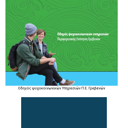
Οδηγός ψυχοκοινωνικών Υπηρεσιών Π.Ε. Γρεβενών