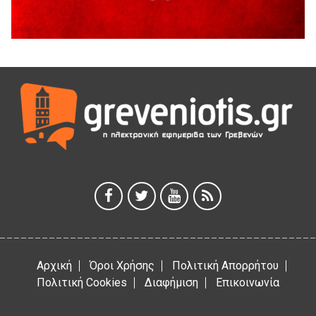
Θερινό Σινεμά στο πλαίσιο του «Πολιτιστικού
Καλοκαιριού 2026» με την βραβευμένη ταινία «Μικρές
Ανάσες».
5 Αυγούστου 2026
Γρεβενά: Συνελήφθη 18χρονος αλλοδαπός, για κλοπή
εξοπλισμού γυμναστηρίου
5 Αυγούστου 2026
ΑΗ ΛΑΟΣ | 5 Αυγούστου | Υπαίθριο Θέατρο “Καστράκι”,
Γρεβενά
5 Αυγούστου 2026
41η Γιορτή Κρασιού στο Τρίκωμο – «Γιορτή Παράδοσης»
5 Αυγούστου 2026
Αρχική
Όροι Χρήσης
Πολιτική Απορρήτου
Πολιτική Cookies
Διαφήμιση
Επικοινωνία