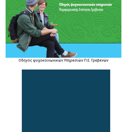
Οδηγός ψυχοκοινωνικών Υπηρεσιών Π.Ε. Γρεβενών