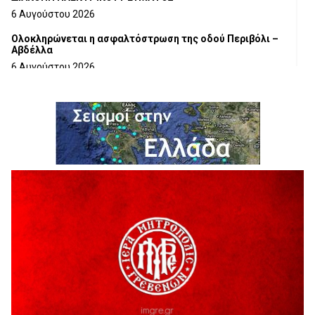
6 Αυγούστου 2026
Ολοκληρώνεται η ασφαλτόστρωση της οδού Περιβόλι –
Αβδέλλα
6 Αυγούστου 2026
H παραδοχή λαθών είναι (και) δύναμη
5 Αυγούστου 2026
Ο ΑΝΔΡΕΑΣ ΑΣΛΑΝΙΔΗΣ ΣΥΝΕΧΙΖΕΙ ΣΤΟΝ ΠΡΩΤΕΑ
ΓΡΕΒΕΝΩΝ
5 Αυγούστου 2026
Ευχαριστήριο Εκπολιτιστικού Συλλόγου Ταξιάρχη προς κ.
Παρασχάκη Αθανάσιο
5 Αυγούστου 2026
Διακοπή υδροδότησης του Α΄ κλάδου ύδρευσης
5 Αυγούστου 2026
Η Marseaux στα Γρεβενά για μια μοναδική συναυλία
5 Αυγούστου 2026