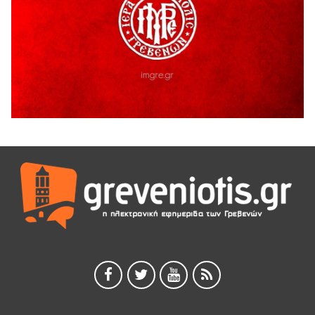
ΓΡΕΒΕΝΩΝ
5 Αυγούστου 2026
Ευχαριστήριο Εκπολιτιστικού Συλλόγου Ταξιάρχη προς κ.
Παρασχάκη Αθανάσιο
5 Αυγούστου 2026
Διακοπή υδροδότησης του Α΄ κλάδου ύδρευσης
5 Αυγούστου 2026
Η Marseaux στα Γρεβενά για μια μοναδική συναυλία
5 Αυγούστου 2026
Θερινό Σινεμά στο πλαίσιο του «Πολιτιστικού
Καλοκαιριού 2026» με την βραβευμένη ταινία «Μικρές
Ανάσες».
5 Αυγούστου 2026
Γρεβενά: Συνελήφθη 18χρονος αλλοδαπός, για κλοπή
εξοπλισμού γυμναστηρίου
5 Αυγούστου 2026