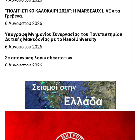
“ΠΟΛΙΤΙΣΤΙΚΟ ΚΑΛΟΚΑΙΡΙ 2026”: Η MARSEAUX LIVE στα
Γρεβενά.
6 Αυγούστου 2026
Υπογραφή Μνημονίου Συνεργασίας του Πανεπιστημίου
Δυτικής Μακεδονίας με το HanoiUniversity
6 Αυγούστου 2026
Σε απόγνωση λόγω αδέσποτων
6 Αυγούστου 2026
ΔΙΑΚΟΠΗ ΗΛΕΚΤΡΙΚΟΥ ΡΕΥΜΑΤΟΣ
6 Αυγούστου 2026
Ολοκληρώνεται η ασφαλτόστρωση της οδού Περιβόλι –
Αβδέλλα
6 Αυγούστου 2026
H παραδοχή λαθών είναι (και) δύναμη
5 Αυγούστου 2026
Ο ΑΝΔΡΕΑΣ ΑΣΛΑΝΙΔΗΣ ΣΥΝΕΧΙΖΕΙ ΣΤΟΝ ΠΡΩΤΕΑ