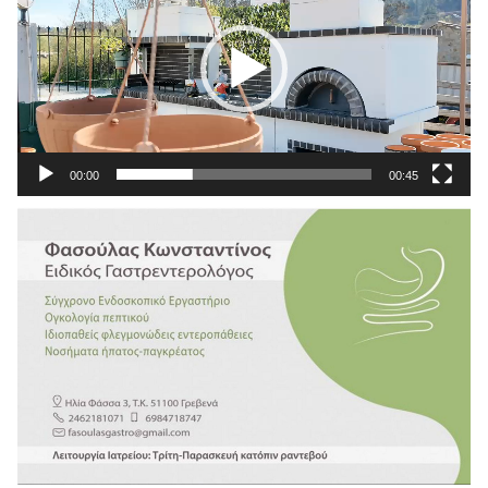
Βίντεο
00:00
00:45