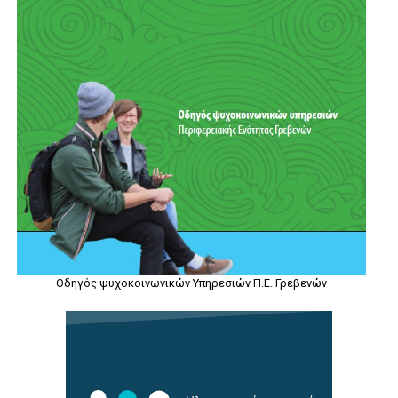
Οδηγός ψυχοκοινωνικών Υπηρεσιών Π.Ε. Γρεβενών