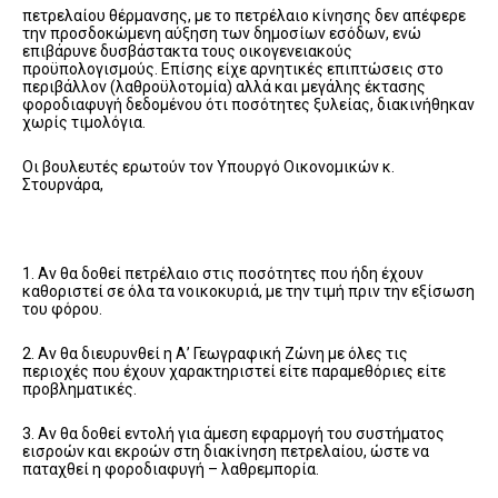
πετρελαίου θέρμανσης, με το πετρέλαιο κίνησης δεν απέφερε
την προσδοκώμενη αύξηση των δημοσίων εσόδων, ενώ
επιβάρυνε δυσβάστακτα τους οικογενειακούς
προϋπολογισμούς. Επίσης είχε αρνητικές επιπτώσεις στο
περιβάλλον (λαθροϋλοτομία) αλλά και μεγάλης έκτασης
φοροδιαφυγή δεδομένου ότι ποσότητες ξυλείας, διακινήθηκαν
χωρίς τιμολόγια.
Οι βουλευτές ερωτούν τον Υπουργό Οικονομικών κ.
Στουρνάρα,
1. Αν θα δοθεί πετρέλαιο στις ποσότητες που ήδη έχουν
καθοριστεί σε όλα τα νοικοκυριά, με την τιμή πριν την εξίσωση
του φόρου.
2. Αν θα διευρυνθεί η Α’ Γεωγραφική Ζώνη με όλες τις
περιοχές που έχουν χαρακτηριστεί είτε παραμεθόριες είτε
προβληματικές.
3. Αν θα δοθεί εντολή για άμεση εφαρμογή του συστήματος
εισροών και εκροών στη διακίνηση πετρελαίου, ώστε να
παταχθεί η φοροδιαφυγή – λαθρεμπορία.