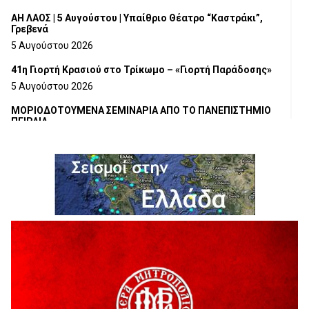
ΑΗ ΛΑΟΣ | 5 Αυγούστου | Υπαίθριο Θέατρο “Καστράκι”,
Γρεβενά
5 Αυγούστου 2026
41η Γιορτή Κρασιού στο Τρίκωμο – «Γιορτή Παράδοσης»
5 Αυγούστου 2026
ΜΟΡΙΟΔΟΤΟΥΜΕΝΑ ΣΕΜΙΝΑΡΙΑ ΑΠΟ ΤΟ ΠΑΝΕΠΙΣΤΗΜΙΟ
ΠΕΙΡΑΙΑ
5 Αυγούστου 2026
ΕΥΧΑΡΙΣΤΙΕΣ Φυσιολατρικού Συλλόγου Γρεβενών
4 Αυγούστου 2026
Έκτακτη χρηματοδότηση 400.000€ για επιπλέον εργασίες
στο Δημοτικό Στάδιο Γρεβενών «Μίλτος Τεντόγλου»
4 Αυγούστου 2026
Τελικά τι είναι πολιτισμός;
4 Αυγούστου 2026
Ολοσχερής καταστροφή κατοικίας από πυρκαγιά στην
Καληράχη Γρεβενών