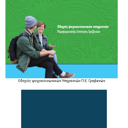
Οδηγός ψυχοκοινωνικών Υπηρεσιών Π.Ε. Γρεβενών