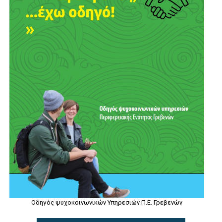
Οδηγός ψυχοκοινωνικών Υπηρεσιών Π.Ε. Γρεβενών