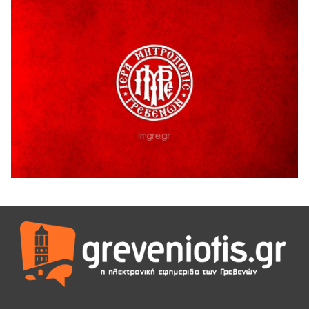
Ανάσες».
5 Αυγούστου 2026
Γρεβενά: Συνελήφθη 18χρονος αλλοδαπός, για κλοπή
εξοπλισμού γυμναστηρίου
5 Αυγούστου 2026
ΑΗ ΛΑΟΣ | 5 Αυγούστου | Υπαίθριο Θέατρο “Καστράκι”,
Γρεβενά
5 Αυγούστου 2026
41η Γιορτή Κρασιού στο Τρίκωμο – «Γιορτή Παράδοσης»
5 Αυγούστου 2026
ΜΟΡΙΟΔΟΤΟΥΜΕΝΑ ΣΕΜΙΝΑΡΙΑ ΑΠΟ ΤΟ ΠΑΝΕΠΙΣΤΗΜΙΟ
ΠΕΙΡΑΙΑ
5 Αυγούστου 2026
ΕΥΧΑΡΙΣΤΙΕΣ Φυσιολατρικού Συλλόγου Γρεβενών
4 Αυγούστου 2026
Έκτακτη χρηματοδότηση 400.000€ για επιπλέον εργασίες
στο Δημοτικό Στάδιο Γρεβενών «Μίλτος Τεντόγλου»
4 Αυγούστου 2026