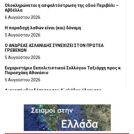
Ολοκληρώνεται η ασφαλτόστρωση της οδού Περιβόλι –
Αβδέλλα
6 Αυγούστου 2026
H παραδοχή λαθών είναι (και) δύναμη
5 Αυγούστου 2026
Ο ΑΝΔΡΕΑΣ ΑΣΛΑΝΙΔΗΣ ΣΥΝΕΧΙΖΕΙ ΣΤΟΝ ΠΡΩΤΕΑ
ΓΡΕΒΕΝΩΝ
5 Αυγούστου 2026
Ευχαριστήριο Εκπολιτιστικού Συλλόγου Ταξιάρχη προς κ.
Παρασχάκη Αθανάσιο
5 Αυγούστου 2026
Διακοπή υδροδότησης του Α΄ κλάδου ύδρευσης
5 Αυγούστου 2026
Η Marseaux στα Γρεβενά για μια μοναδική συναυλία
5 Αυγούστου 2026
Θερινό Σινεμά στο πλαίσιο του «Πολιτιστικού
Καλοκαιριού 2026» με την βραβευμένη ταινία «Μικρές