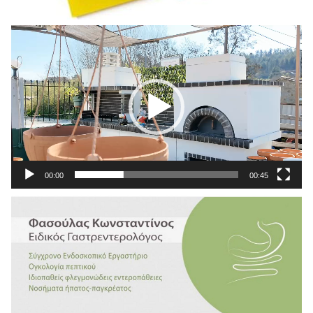
Πρόγραμμα
Αναπαραγωγής
Βίντεο
00:00
00:45