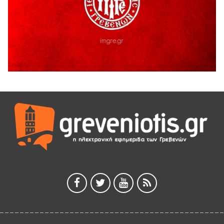
5 Αυγούστου 2026
Ο ΑΝΔΡΕΑΣ ΑΣΛΑΝΙΔΗΣ ΣΥΝΕΧΙΖΕΙ ΣΤΟΝ ΠΡΩΤΕΑ
ΓΡΕΒΕΝΩΝ
5 Αυγούστου 2026
Ευχαριστήριο Εκπολιτιστικού Συλλόγου Ταξιάρχη προς κ.
Παρασχάκη Αθανάσιο
5 Αυγούστου 2026
Διακοπή υδροδότησης του Α΄ κλάδου ύδρευσης
5 Αυγούστου 2026
Η Marseaux στα Γρεβενά για μια μοναδική συναυλία
5 Αυγούστου 2026
Θερινό Σινεμά στο πλαίσιο του «Πολιτιστικού
Καλοκαιριού 2026» με την βραβευμένη ταινία «Μικρές
Ανάσες».
5 Αυγούστου 2026