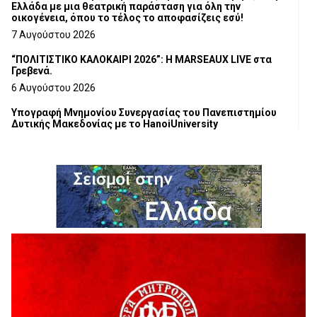
Ελλάδα με μια θεατρική παράσταση για όλη την
οικογένεια, όπου το τέλος το αποφασίζεις εσύ!
7 Αυγούστου 2026
“ΠΟΛΙΤΙΣΤΙΚΟ ΚΑΛΟΚΑΙΡΙ 2026”: Η MARSEAUX LIVE στα
Γρεβενά.
6 Αυγούστου 2026
Υπογραφή Μνημονίου Συνεργασίας του Πανεπιστημίου
Δυτικής Μακεδονίας με το HanoiUniversity
6 Αυγούστου 2026
Σε απόγνωση λόγω αδέσποτων
6 Αυγούστου 2026
ΔΙΑΚΟΠΗ ΗΛΕΚΤΡΙΚΟΥ ΡΕΥΜΑΤΟΣ
6 Αυγούστου 2026
Ολοκληρώνεται η ασφαλτόστρωση της οδού Περιβόλι –
Αβδέλλα
6 Αυγούστου 2026
H παραδοχή λαθών είναι (και) δύναμη