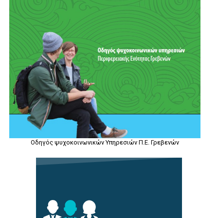
Οδηγός ψυχοκοινωνικών Υπηρεσιών Π.Ε. Γρεβενών