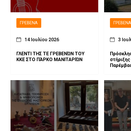
ΓΡΕΒΕΝΆ
ΓΡΕΒΕΝ
14 Ιουλίου 2026
3 Ιου
ΓΛΕΝΤΙ ΤΗΣ ΤΕ ΓΡΕΒΕΝΏΝ ΤΟΥ
Πρόσκλη
ΚΚΕ ΣΤΟ ΠΆΡΚΟ ΜΑΝΙΤΑΡΙΏΝ
στήριξης
Παρέμβασ
«Προστασ
Βελτίωση
στην Κτη