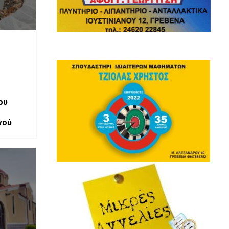
ου
νού