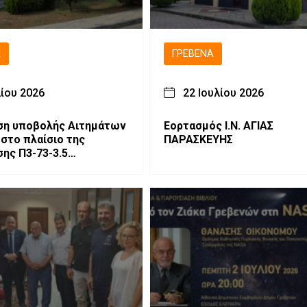
Ά
ΓΡΕΒΕΝΆ
λίου 2026
22 Ιουλίου 2026
ση υποβολής Αιτημάτων
Εορτασμός Ι.Ν. ΑΓΙΑΣ
 στο πλαίσιο της
ΠΑΡΑΣΚΕΥΗΣ
ης Π3-73-3.5
ία, Διατήρηση και
 των Γενετικών Πόρων
νοτροφία»