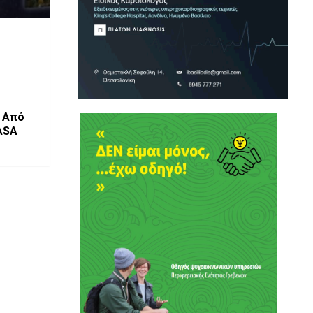
ό
ASA