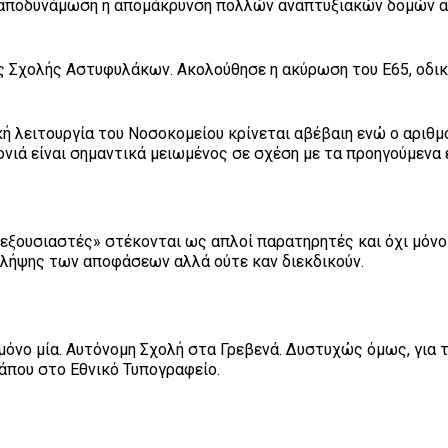
ν αποδυνάμωση ή απομάκρυνση πολλών αναπτυξιακών δομών α
της Σχολής Αστυφυλάκων. Ακολούθησε η ακύρωση του Ε65, οδι
κή λειτουργία του Νοσοκομείου κρίνεται αβέβαιη ενώ ο αριθ
ρονιά είναι σημαντικά μειωμένος σε σχέση με τα προηγούμενα 
 «εξουσιαστές» στέκονται ως απλοί παρατηρητές και όχι μόνο
 λήψης των αποφάσεων αλλά ούτε καν διεκδικούν.
αι μόνο μία. Αυτόνομη Σχολή στα Γρεβενά. Δυστυχώς όμως, για 
άπου στο Εθνικό Τυπογραφείο.