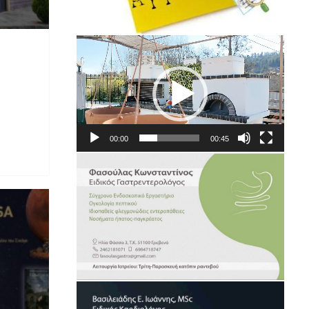
Πρόγραμμα
Αναπαραγωγής
Βίντεο
00:00
00:45