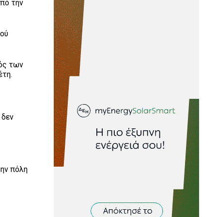
πό την
κού
μός των
έτη.
 δεν
την πόλη