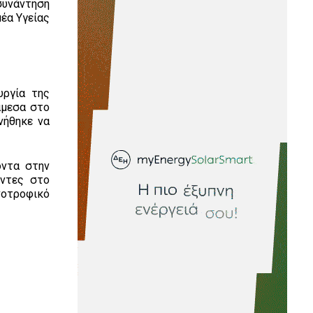
συνάντηση
έα Υγείας
υργία της
άμεσα στο
νήθηκε να
οντα στην
οντες στο
νοτροφικό