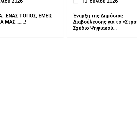
υλίου 2026
10 Ιουλίου 2026
ΣΑ…ΕΝΑΣ ΤΟΠΟΣ, ΕΜΕΙΣ
Έναρξη της Δημόσιας
ΡΑ ΜΑΣ……..!
Διαβούλευσης για το «Στρα
Σχέδιο Ψηφιακού
Μετασχηματισμού της
Περιφέρειας Δυτικής
Μακεδονίας»