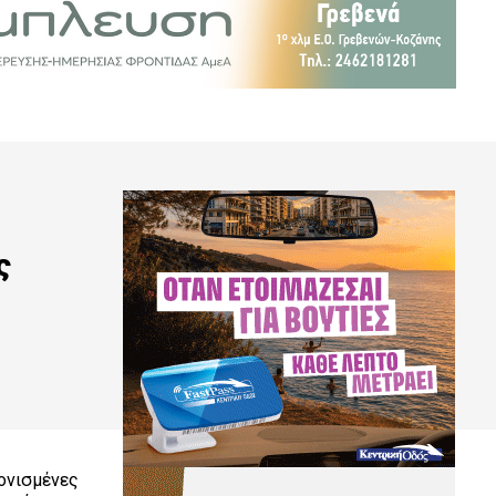
ς
ονισμένες