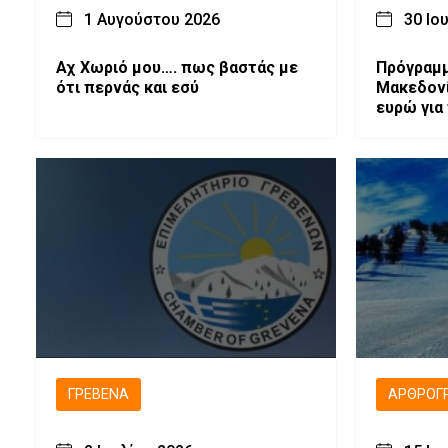
1 Αυγούστου 2026
30 Ιο
Αχ Χωριό μου…. πως βαστάς με
Πρόγραμμ
ότι περνάς και εσύ
Μακεδονία»2
ευρώ για
στην προ
τη δημιο
ΓΡΕΒΕΝΆ
ΑΡΘΡΟΓ