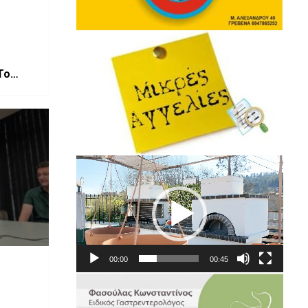
Πρόγραμμα
Αναπαραγωγής
Βίντεο
00:00
00:45