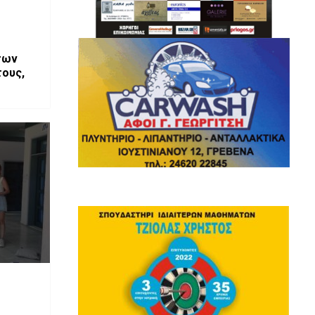
των
τους,