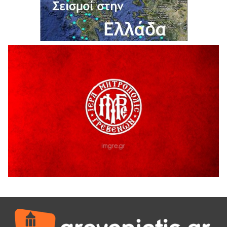
5 Αυγούστου 2026
Ο ΑΝΔΡΕΑΣ ΑΣΛΑΝΙΔΗΣ ΣΥΝΕΧΙΖΕΙ ΣΤΟΝ ΠΡΩΤΕΑ
ΓΡΕΒΕΝΩΝ
5 Αυγούστου 2026
Ευχαριστήριο Εκπολιτιστικού Συλλόγου Ταξιάρχη προς κ.
Παρασχάκη Αθανάσιο
5 Αυγούστου 2026
Διακοπή υδροδότησης του Α΄ κλάδου ύδρευσης
5 Αυγούστου 2026
Η Marseaux στα Γρεβενά για μια μοναδική συναυλία
5 Αυγούστου 2026
Θερινό Σινεμά στο πλαίσιο του «Πολιτιστικού
Καλοκαιριού 2026» με την βραβευμένη ταινία «Μικρές
Ανάσες».
5 Αυγούστου 2026
Γρεβενά: Συνελήφθη 18χρονος αλλοδαπός, για κλοπή
εξοπλισμού γυμναστηρίου
5 Αυγούστου 2026