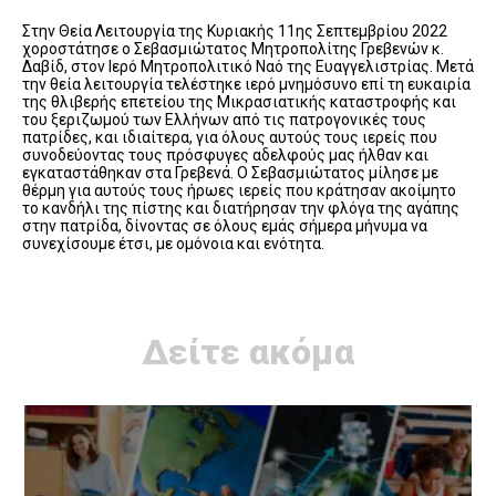
Στην Θεία Λειτουργία της Κυριακής 11ης Σεπτεμβρίου 2022
χοροστάτησε ο Σεβασμιώτατος Μητροπολίτης Γρεβενών κ.
Δαβίδ, στον Ιερό Μητροπολιτικό Ναό της Ευαγγελιστρίας. Μετά
την θεία λειτουργία τελέστηκε ιερό μνημόσυνο επί τη ευκαιρία
της θλιβερής επετείου της Μικρασιατικής καταστροφής και
του ξεριζωμού των Ελλήνων από τις πατρογονικές τους
πατρίδες, και ιδιαίτερα, για όλους αυτούς τους ιερείς που
συνοδεύοντας τους πρόσφυγες αδελφούς μας ήλθαν και
εγκαταστάθηκαν στα Γρεβενά. Ο Σεβασμιώτατος μίλησε με
θέρμη για αυτούς τους ήρωες ιερείς που κράτησαν ακοίμητο
το κανδήλι της πίστης και διατήρησαν την φλόγα της αγάπης
στην πατρίδα, δίνοντας σε όλους εμάς σήμερα μήνυμα να
συνεχίσουμε έτσι, με ομόνοια και ενότητα.
Δείτε ακόμα