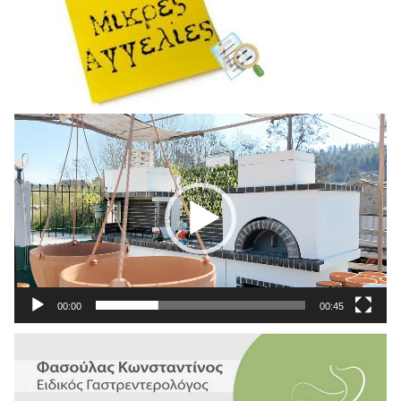
Πρόγραμμα
Αναπαραγωγής
Βίντεο
00:00
00:45