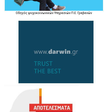
Οδηγός ψυχοκοινωνικών Υπηρεσιών Π.Ε. Γρεβενών