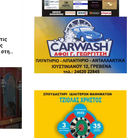
τις
ης
 στη