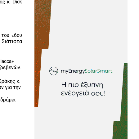
ς κ. Dick
 του «6ου
 Σιάτιστα
ciacca»
Γρεβενών.
Θράκης κ.
ν για την
νδράμει