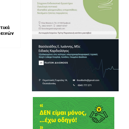
τικά
ρεινών
ν