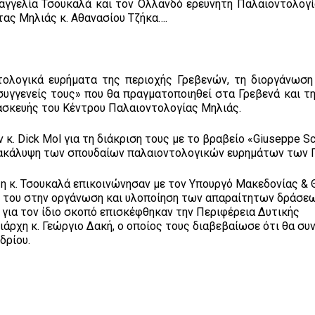
υαγγελία Τσουκαλά και τον Ολλανδό ερευνητή Παλαιοντολογία
τας Μηλιάς κ. Αθανασίου Τζήκα….
ολογικά ευρήματα της περιοχής Γρεβενών, τη διοργάνωση
συγγενείς τους» που θα πραγματοποιηθεί στα Γρεβενά και τη
τασκευής του Κέντρου Παλαιοντολογίας Μηλιάς.
 κ. Dick Mol για τη διάκριση τους με το βραβείο «Giuseppe S
ανακάλυψη των σπουδαίων παλαιοντολογικών ευρημάτων των 
αι η κ. Τσουκαλά επικοινώνησαν με τον Υπουργό Μακεδονίας & 
 του στην οργάνωση και υλοποίηση των απαραίτητων δράσεω
 για τον ίδιο σκοπό επισκέφθηκαν την Περιφέρεια Δυτικής
άρχη κ. Γεώργιο Δακή, ο οποίος τους διαβεβαίωσε ότι θα συ
δρίου.