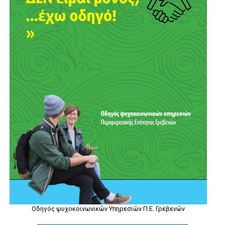
Οδηγός ψυχοκοινωνικών Υπηρεσιών Π.Ε. Γρεβενών