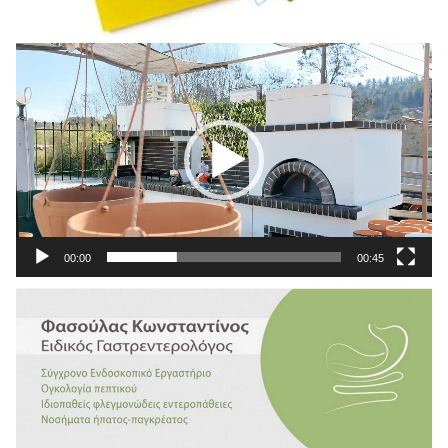
Πρόγραμμα
Αναπαραγωγής
Βίντεο
00:00
00:45