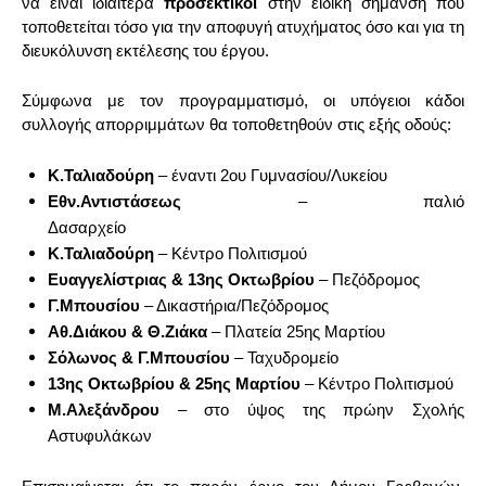
να είναι ιδιαίτερα
προσεκτικοί
στην ειδική σήμανση που
τοποθετείται τόσο για την αποφυγή ατυχήματος όσο και για τη
διευκόλυνση εκτέλεσης του έργου.
Σύμφωνα με τον προγραμματισμό, οι υπόγειοι κάδοι
συλλογής απορριμμάτων θα τοποθετηθούν στις εξής οδούς:
Κ.Ταλιαδούρη
– έναντι 2ου Γυμνασίου/Λυκείου
Εθν.Αντιστάσεως
– παλιό
Δασαρχείο
Κ.Ταλιαδούρη
– Κέντρο Πολιτισμού
Ευαγγελίστριας & 13ης Οκτωβρίου
– Πεζόδρομος
Γ.Μπουσίου
– Δικαστήρια/Πεζόδρομος
Αθ.Διάκου & Θ.Ζιάκα
– Πλατεία 25ης Μαρτίου
Σόλωνος & Γ.Μπουσίου
– Ταχυδρομείο
13ης Οκτωβρίου & 25ης Μαρτίου
– Κέντρο Πολιτισμού
Μ.Αλεξάνδρου
– στο ύψος της πρώην Σχολής
Αστυφυλάκων