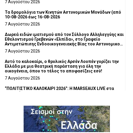
7 Αυγούστου 2026
Τα δρομολόγια των Κινητών Αστυνομικών Μονάδων (από
10-08-2026 έως 16-08-2026
7 Αυγούστου 2026
Δωρεά ειδών ιματισμού από τον Σύλλογο Αλληλεγγύης και
Εθελοντισμού Γρεβενών «Ελπίδα», στο Γραφείο
Αντιμετώπισης Ενδοοικογενειακής Βίας του Αστυνομικού
Τμήματος Γρεβενών
7 Αυγούστου 2026
Αυτό το καλοκαίρι, ο θρυλικός Αρσέν Λουπέν γυρίζει την
Ελλάδα με μια θεατρική παράσταση για όλη την
οικογένεια, όπου το τέλος το αποφασίζεις εσύ!
7 Αυγούστου 2026
“ΠΟΛΙΤΙΣΤΙΚΟ ΚΑΛΟΚΑΙΡΙ 2026”: Η MARSEAUX LIVE στα
Γρεβενά.
6 Αυγούστου 2026
Υπογραφή Μνημονίου Συνεργασίας του Πανεπιστημίου
Δυτικής Μακεδονίας με το HanoiUniversity
6 Αυγούστου 2026
Σε απόγνωση λόγω αδέσποτων