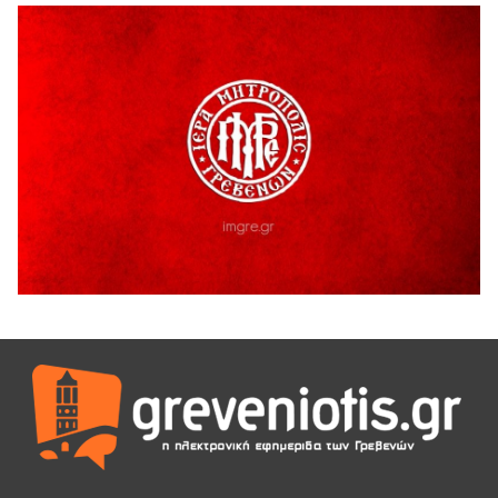
6 Αυγούστου 2026
ΔΙΑΚΟΠΗ ΗΛΕΚΤΡΙΚΟΥ ΡΕΥΜΑΤΟΣ
6 Αυγούστου 2026
Ολοκληρώνεται η ασφαλτόστρωση της οδού Περιβόλι –
Αβδέλλα
6 Αυγούστου 2026
H παραδοχή λαθών είναι (και) δύναμη
5 Αυγούστου 2026
Ο ΑΝΔΡΕΑΣ ΑΣΛΑΝΙΔΗΣ ΣΥΝΕΧΙΖΕΙ ΣΤΟΝ ΠΡΩΤΕΑ
ΓΡΕΒΕΝΩΝ
5 Αυγούστου 2026
Ευχαριστήριο Εκπολιτιστικού Συλλόγου Ταξιάρχη προς κ.
Παρασχάκη Αθανάσιο
5 Αυγούστου 2026
Διακοπή υδροδότησης του Α΄ κλάδου ύδρευσης
5 Αυγούστου 2026