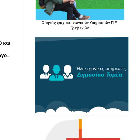
Οδηγός ψυχοκοινωνικών Υπηρεσιών Π.Ε.
Γρεβενών
ύ και
ογο