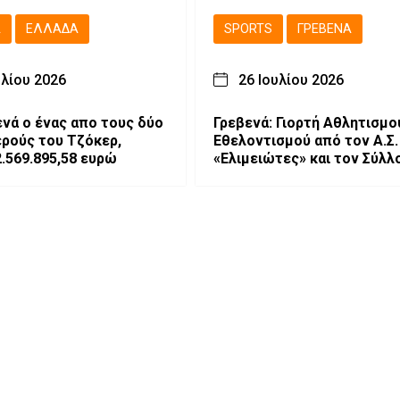
Ά
ΕΛΛΆΔΑ
SPORTS
ΓΡΕΒΕΝΆ
υλίου 2026
26 Ιουλίου 2026
ενά ο ένας απο τους δύο
Γρεβενά: Γιορτή Αθλητισμο
ρούς του Τζόκερ,
Εθελοντισμού από τον Α.Σ.
2.569.895,58 ευρώ
«Ελιμειώτες» και τον Σύλλ
«Ελπίδα»!