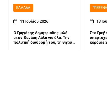
ΕΛΛΆΔΑ
ΓΡΕΒΕΝ
11 Ιουλίου 2026
13 Ιο
O Γρηγόρης Δημητριάδης μιλά
Στα Γρεβ
στον Θανάση Λάλα για όλα: Την
υπερτυχε
πολιτική διαδρομή του, τη θητεία
κέρδισε 
στο Μαξίμου, τις κόντρες με
επιχειρηματίες