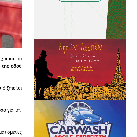
έχρι και το
ί της οδού
τό ζητείται
όσο για την
ματισμένες