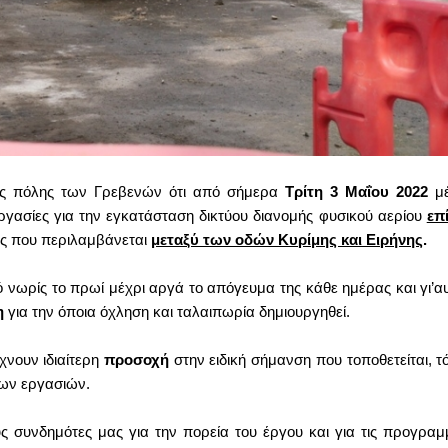
ης πόλης των Γρεβενών ότι από σήμερα
Τρίτη 3 Μαΐου 2022
μ
ργασίες για την εγκατάσταση δικτύου διανομής φυσικού αερίου
επ
ής που περιλαμβάνεται
μεταξύ των οδών Κυρίμης και Ειρήνης
.
 νωρίς το πρωί μέχρι αργά το απόγευμα της κάθε ημέρας και γι’αυ
η
για την όποια όχληση και ταλαιπωρία δημιουργηθεί.
ίχνουν ιδιαίτερη
προσοχή
στην ειδική σήμανση που τοποθετείται, τ
των εργασιών.
ς συνδημότες μας για την πορεία του έργου και για τις προγραμ