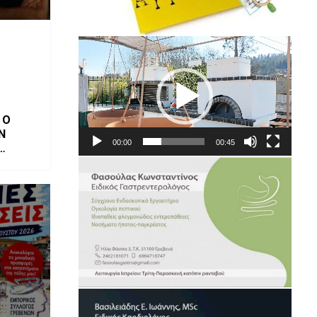
Πρόγραμμα
Αναπαραγωγής
Βίντεο
 Ο
Ν
00:00
00:45