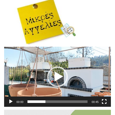
Πρόγραμμα
Αναπαραγωγής
Βίντεο
00:00
00:45