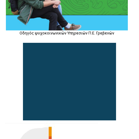
Οδηγός ψυχοκοινωνικών Υπηρεσιών Π.Ε. Γρεβενών