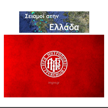
Διακοπή υδροδότησης του Α΄ κλάδου ύδρευσης
5 Αυγούστου 2026
Η Marseaux στα Γρεβενά για μια μοναδική συναυλία
5 Αυγούστου 2026
Θερινό Σινεμά στο πλαίσιο του «Πολιτιστικού
Καλοκαιριού 2026» με την βραβευμένη ταινία «Μικρές
Ανάσες».
5 Αυγούστου 2026
Γρεβενά: Συνελήφθη 18χρονος αλλοδαπός, για κλοπή
εξοπλισμού γυμναστηρίου
5 Αυγούστου 2026
ΑΗ ΛΑΟΣ | 5 Αυγούστου | Υπαίθριο Θέατρο “Καστράκι”,
Γρεβενά
5 Αυγούστου 2026
41η Γιορτή Κρασιού στο Τρίκωμο – «Γιορτή Παράδοσης»
5 Αυγούστου 2026
ΜΟΡΙΟΔΟΤΟΥΜΕΝΑ ΣΕΜΙΝΑΡΙΑ ΑΠΟ ΤΟ ΠΑΝΕΠΙΣΤΗΜΙΟ
ΠΕΙΡΑΙΑ