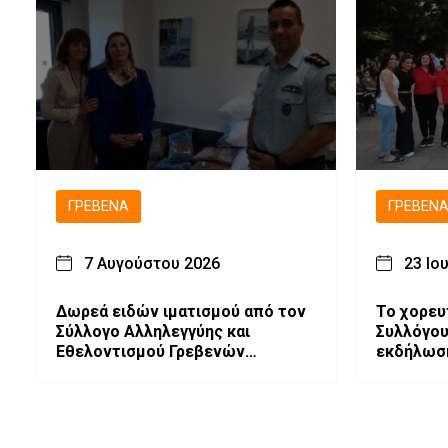
ΓΡΕΒΕΝΆ
ΓΡΕΒΕΝ
7 Αυγούστου 2026
23 Ιο
Δωρεά ειδών ιματισμού από τον
Το χορευ
Σύλλογο Αλληλεγγύης και
Συλλόγου
Εθελοντισμού Γρεβενών
εκδήλωση
«Ελπίδα», στο Γραφείο
Γρεβενώ
Αντιμετώπισης
Ενδοοικογενειακής Βίας του
Αστυνομικού Τμήματος