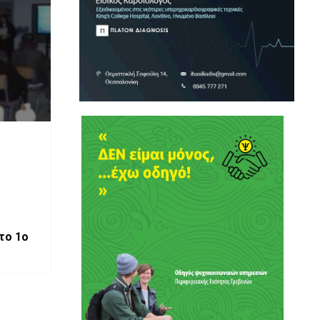
το 1ο