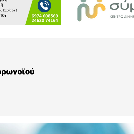
ορωνοϊού