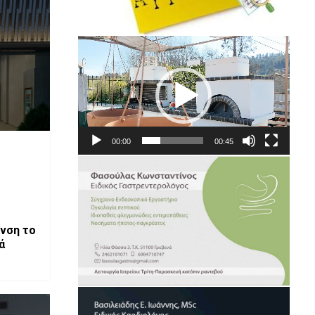
Πρόγραμμα
Αναπαραγωγής
Βίντεο
00:00
00:45
νση το
ά