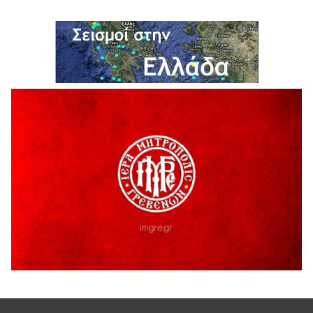
ΔΙΑΚΟΠΗ ΗΛΕΚΤΡΙΚΟΥ ΡΕΥΜΑΤΟΣ
6 Αυγούστου 2026
Ολοκληρώνεται η ασφαλτόστρωση της οδού Περιβόλι –
Αβδέλλα
6 Αυγούστου 2026
H παραδοχή λαθών είναι (και) δύναμη
5 Αυγούστου 2026
Ο ΑΝΔΡΕΑΣ ΑΣΛΑΝΙΔΗΣ ΣΥΝΕΧΙΖΕΙ ΣΤΟΝ ΠΡΩΤΕΑ
ΓΡΕΒΕΝΩΝ
5 Αυγούστου 2026
Ευχαριστήριο Εκπολιτιστικού Συλλόγου Ταξιάρχη προς κ.
Παρασχάκη Αθανάσιο
5 Αυγούστου 2026
Διακοπή υδροδότησης του Α΄ κλάδου ύδρευσης
5 Αυγούστου 2026
Η Marseaux στα Γρεβενά για μια μοναδική συναυλία
5 Αυγούστου 2026