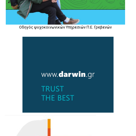
Οδηγός ψυχοκοινωνικών Υπηρεσιών Π.Ε. Γρεβενών