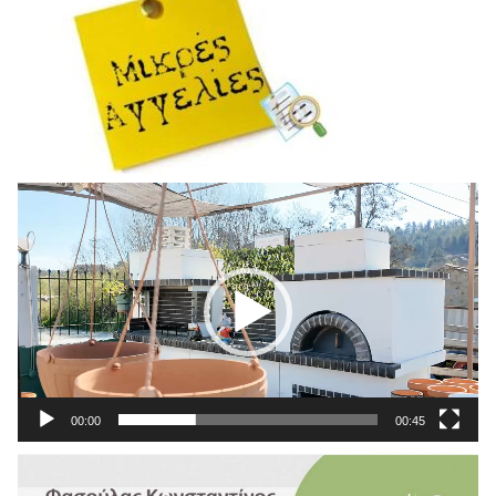
Πρόγραμμα
Αναπαραγωγής
Βίντεο
00:00
00:45