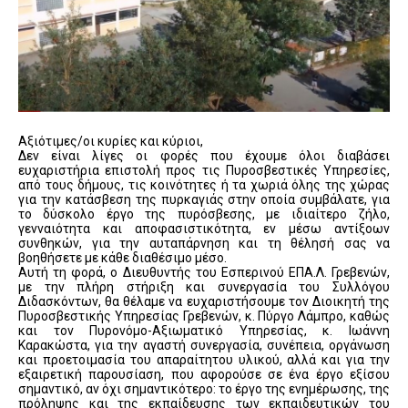
Αξιότιμες/οι κυρίες και κύριοι,
Δεν είναι λίγες οι φορές που έχουμε όλοι διαβάσει
ευχαριστήρια επιστολή προς τις Πυροσβεστικές Υπηρεσίες,
από τους δήμους, τις κοινότητες ή τα χωριά όλης της χώρας
για την κατάσβεση της πυρκαγιάς στην οποία συμβάλατε, για
το δύσκολο έργο της πυρόσβεσης, με ιδιαίτερο ζήλο,
γενναιότητα και αποφασιστικότητα, εν μέσω αντίξοων
συνθηκών, για την αυταπάρνηση και τη θέλησή σας να
βοηθήσετε με κάθε διαθέσιμο μέσο.
Αυτή τη φορά, ο Διευθυντής του Εσπερινού ΕΠΑ.Λ. Γρεβενών,
με την πλήρη στήριξη και συνεργασία του Συλλόγου
Διδασκόντων, θα θέλαμε να ευχαριστήσουμε τον Διοικητή της
Πυροσβεστικής Υπηρεσίας Γρεβενών, κ. Πύργο Λάμπρο, καθώς
και τον Πυρονόμο-Αξιωματικό Υπηρεσίας, κ. Ιωάννη
Καρακώστα, για την αγαστή συνεργασία, συνέπεια, οργάνωση
και προετοιμασία του απαραίτητου υλικού, αλλά και για την
εξαιρετική παρουσίαση, που αφορούσε σε ένα έργο εξίσου
σημαντικό, αν όχι σημαντικότερο: το έργο της ενημέρωσης, της
πρόληψης και της εκπαίδευσης των εκπαιδευτικών του