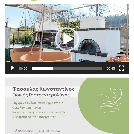
Πρόγραμμα
Αναπαραγωγής
Βίντεο
00:00
00:45