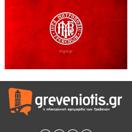
5 Αυγούστου 2026
Ο ΑΝΔΡΕΑΣ ΑΣΛΑΝΙΔΗΣ ΣΥΝΕΧΙΖΕΙ ΣΤΟΝ ΠΡΩΤΕΑ
ΓΡΕΒΕΝΩΝ
5 Αυγούστου 2026
Ευχαριστήριο Εκπολιτιστικού Συλλόγου Ταξιάρχη προς κ.
Παρασχάκη Αθανάσιο
5 Αυγούστου 2026
Διακοπή υδροδότησης του Α΄ κλάδου ύδρευσης
5 Αυγούστου 2026
Η Marseaux στα Γρεβενά για μια μοναδική συναυλία
5 Αυγούστου 2026
Θερινό Σινεμά στο πλαίσιο του «Πολιτιστικού
Καλοκαιριού 2026» με την βραβευμένη ταινία «Μικρές
Ανάσες».
5 Αυγούστου 2026
Γρεβενά: Συνελήφθη 18χρονος αλλοδαπός, για κλοπή
εξοπλισμού γυμναστηρίου