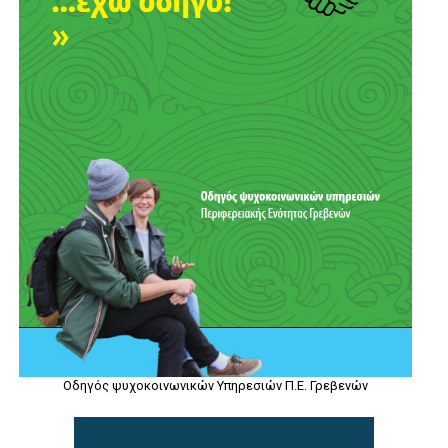
Οδηγός ψυχοκοινωνικών Υπηρεσιών Π.Ε. Γρεβενών