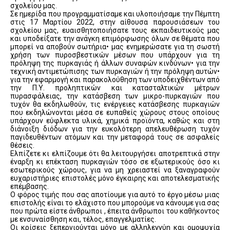
σχολείου μας.
Σε ημερίδα που προγραμματίσαμε και υλοποιήσαμε την Πέμπτη
στις 17 Μαρτίου 2022, στην αίθουσα παρουσιάσεων του
σχολείου μας, ευαισθητοποιήσατε τους εκπαιδευτικούς μας
και υποδείξατε την ανάγκη επιμόρφωσης όλων σε θέματα που
μπορεί να αποβούν σωτήρια• μας ενημερώσατε για τη σωστή
χρήση των πυροσβεστικών μέσων που υπάρχουν για τη
πρόληψη της πυρκαγιάς ή άλλων συναφών κινδύνων• για την
τεχνική αντιμετώπισης των πυρκαγιών ή την πρόληψη αυτών•
για την εφαρμογή και παρακολούθηση των υποδειχθέντων από
την Π.Υ. προληπτικών και κατασταλτικών μέτρων
πυρασφάλειας, την κατάσβεση των μικρο-πυρκαγιών που
τυχόν θα εκδηλωθούν, τις ενέργειες κατάσβεσης πυρκαγιών
που εκδηλώνονται μέσα σε ευπαθείς χώρους στους οποίους
υπάρχουν εύφλεκτα υλικά, χημικά προϊόντα, καθώς και στη
διάνοιξη διόδων για την ευκολότερη απελευθέρωση τυχόν
παγιδευθέντων ατόμων και την μεταφορά τους σε ασφαλείς
θέσεις.
Ελπίζετε κι ελπίζουμε ότι θα λειτουργήσει αποτρεπτικά στην
έναρξη κι επέκταση πυρκαγιών τόσο σε εξωτερικούς όσο κι
εσωτερικούς χώρους, για να μη χρειαστεί να ξαναγραφούν
ευχαριστήριες επιστολές μόνο έγκαιρης και αποτελεσματικής
επέμβασης.
Ο φόρος τιμής που σας αποτίουμε για αυτό το έργο μέσω μιας
επιστολής είναι το ελάχιστο που μπορούμε να κάνουμε για σας
που πρώτα είστε άνθρωποι , έπειτα άνθρωποι του καθήκοντος
με ενσυναίσθηση και, τέλος, επαγγελματίες.
Οι κρίσεις ξεπερνιούνται μόνο με αλληλεγγύη και ομοψυχία