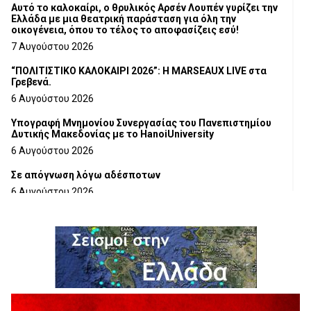
Αυτό το καλοκαίρι, ο θρυλικός Αρσέν Λουπέν γυρίζει την
Ελλάδα με μια θεατρική παράσταση για όλη την
οικογένεια, όπου το τέλος το αποφασίζεις εσύ!
7 Αυγούστου 2026
“ΠΟΛΙΤΙΣΤΙΚΟ ΚΑΛΟΚΑΙΡΙ 2026”: Η MARSEAUX LIVE στα
Γρεβενά.
6 Αυγούστου 2026
Υπογραφή Μνημονίου Συνεργασίας του Πανεπιστημίου
Δυτικής Μακεδονίας με το HanoiUniversity
6 Αυγούστου 2026
Σε απόγνωση λόγω αδέσποτων
6 Αυγούστου 2026
ΔΙΑΚΟΠΗ ΗΛΕΚΤΡΙΚΟΥ ΡΕΥΜΑΤΟΣ
6 Αυγούστου 2026
Ολοκληρώνεται η ασφαλτόστρωση της οδού Περιβόλι –
Αβδέλλα
6 Αυγούστου 2026
H παραδοχή λαθών είναι (και) δύναμη