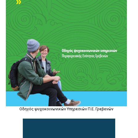
Οδηγός ψυχοκοινωνικών Υπηρεσιών Π.Ε. Γρεβενών