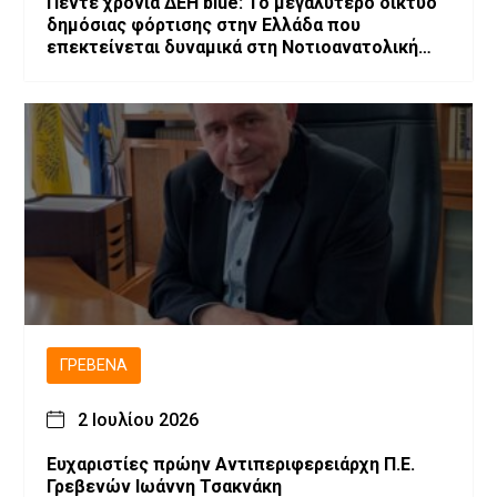
Πέντε χρόνια ΔΕΗ blue: Το μεγαλύτερο δίκτυο
δημόσιας φόρτισης στην Ελλάδα που
επεκτείνεται δυναμικά στη Νοτιοανατολική
Ευρώπη
ΓΡΕΒΕΝΆ
2 Ιουλίου 2026
Ευχαριστίες πρώην Αντιπεριφερειάρχη Π.Ε.
Γρεβενών Ιωάννη Τσακνάκη