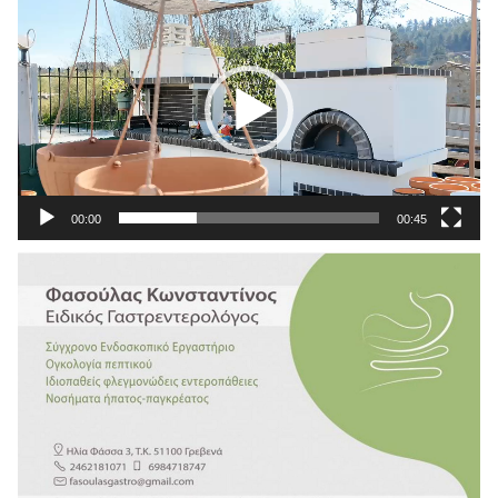
Αναπαραγωγής
Βίντεο
00:00
00:45