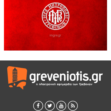
6 Αυγούστου 2026
Ολοκληρώνεται η ασφαλτόστρωση της οδού Περιβόλι –
Αβδέλλα
6 Αυγούστου 2026
H παραδοχή λαθών είναι (και) δύναμη
5 Αυγούστου 2026
Ο ΑΝΔΡΕΑΣ ΑΣΛΑΝΙΔΗΣ ΣΥΝΕΧΙΖΕΙ ΣΤΟΝ ΠΡΩΤΕΑ
ΓΡΕΒΕΝΩΝ
5 Αυγούστου 2026
Ευχαριστήριο Εκπολιτιστικού Συλλόγου Ταξιάρχη προς κ.
Παρασχάκη Αθανάσιο
5 Αυγούστου 2026
Διακοπή υδροδότησης του Α΄ κλάδου ύδρευσης
5 Αυγούστου 2026
Η Marseaux στα Γρεβενά για μια μοναδική συναυλία
5 Αυγούστου 2026