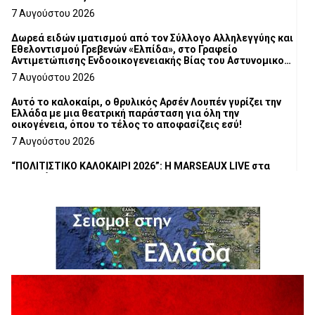
7 Αυγούστου 2026
Δωρεά ειδών ιματισμού από τον Σύλλογο Αλληλεγγύης και
Εθελοντισμού Γρεβενών «Ελπίδα», στο Γραφείο
Αντιμετώπισης Ενδοοικογενειακής Βίας του Αστυνομικού
Τμήματος Γρεβενών
7 Αυγούστου 2026
Αυτό το καλοκαίρι, ο θρυλικός Αρσέν Λουπέν γυρίζει την
Ελλάδα με μια θεατρική παράσταση για όλη την
οικογένεια, όπου το τέλος το αποφασίζεις εσύ!
7 Αυγούστου 2026
“ΠΟΛΙΤΙΣΤΙΚΟ ΚΑΛΟΚΑΙΡΙ 2026”: Η MARSEAUX LIVE στα
Γρεβενά.
6 Αυγούστου 2026
Υπογραφή Μνημονίου Συνεργασίας του Πανεπιστημίου
Δυτικής Μακεδονίας με το HanoiUniversity
6 Αυγούστου 2026
Σε απόγνωση λόγω αδέσποτων
6 Αυγούστου 2026
ΔΙΑΚΟΠΗ ΗΛΕΚΤΡΙΚΟΥ ΡΕΥΜΑΤΟΣ