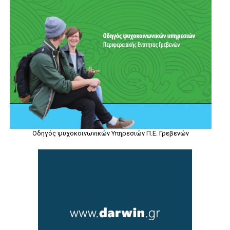
Οδηγός ψυχοκοινωνικών Υπηρεσιών Π.Ε. Γρεβενών