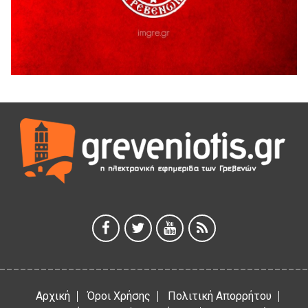
Γρεβενά
5 Αυγούστου 2026
41η Γιορτή Κρασιού στο Τρίκωμο – «Γιορτή Παράδοσης»
5 Αυγούστου 2026
ΜΟΡΙΟΔΟΤΟΥΜΕΝΑ ΣΕΜΙΝΑΡΙΑ ΑΠΟ ΤΟ ΠΑΝΕΠΙΣΤΗΜΙΟ
ΠΕΙΡΑΙΑ
5 Αυγούστου 2026
ΕΥΧΑΡΙΣΤΙΕΣ Φυσιολατρικού Συλλόγου Γρεβενών
4 Αυγούστου 2026
Έκτακτη χρηματοδότηση 400.000€ για επιπλέον εργασίες
στο Δημοτικό Στάδιο Γρεβενών «Μίλτος Τεντόγλου»
4 Αυγούστου 2026
Αρχική
Όροι Χρήσης
Πολιτική Απορρήτου