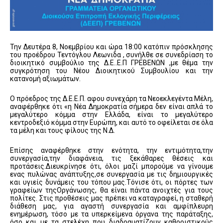
Την Δευτέρα 8, Νοεμβρίου και ώρα 18:00 κατόπιν πρόσκλησης
του προέδρου Τεντόγλου Λεωνιδα , συνήλθε σε συνεδρίαση το
διοικητικό συμβούλιο της Δ.Ε..Ε.Π ΓΡΕΒΕΝΩΝ ,με θέμα την
συγκρότηση του Νέου Διοικητικού Συμβουλίου και την
κατανομή αξιωμάτων.
Ο πρόεδρος της Δ.Ε.Ε.Π. αφου συνεχάρη τα Νεοεκλεγέντα Μέλη,
αναφέρθηκε ότι «η Νέα Δημοκρατία σήμερα δεν είναι απλά το
μεγαλύτερο κόμμα στην Ελλάδα, είναι το μεγαλύτερο
κεντροδεξιό κόμμα στην Ευρώπη, και αυτό το οφείλεται σε όλα
τα μέλη και τους φίλους της Ν.Δ.
Επίσης αναφέρθηκε στην ενότητα, την εντιμότητα,την
συνεργασία,την διαφάνεια, τις ξεκάθαρες θέσεις και
προτάσεις.Διευκρίνησε ότι, όλοι μαζί μπορούμε να γίνουμε
ενας πυλώνας ανάπτυξης,σε συνεργασία με τις δημιουργικές
και υγιείς δυνάμεις του τόπου μας.Τόνισε ότι, οι πόρτες των
γραφείων τηςΟργάνωσης, θα είναι πάντα ανοιχτές για τους
πολίτες. Στις προθέσεις μας πρέπει να καταγραφεί, η σταθερή
διάθεση μας, για αγαστή συνεργασία και αμφίπλευρη
ενημέρωση, τόσο με τα υπερκείμενα όργανα της παράταξης,
όσο και με τα στελέχη που διαδραματίζουν καθοριστικούς