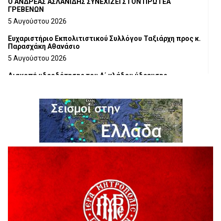
Ο ΑΝΔΡΕΑΣ ΑΣΛΑΝΙΔΗΣ ΣΥΝΕΧΙΖΕΙ ΣΤΟΝ ΠΡΩΤΕΑ
ΓΡΕΒΕΝΩΝ
5 Αυγούστου 2026
Ευχαριστήριο Εκπολιτιστικού Συλλόγου Ταξιάρχη προς κ.
Παρασχάκη Αθανάσιο
5 Αυγούστου 2026
Διακοπή υδροδότησης του Α΄ κλάδου ύδρευσης
5 Αυγούστου 2026
Η Marseaux στα Γρεβενά για μια μοναδική συναυλία
5 Αυγούστου 2026
Θερινό Σινεμά στο πλαίσιο του «Πολιτιστικού
Καλοκαιριού 2026» με την βραβευμένη ταινία «Μικρές
Ανάσες».
5 Αυγούστου 2026
Γρεβενά: Συνελήφθη 18χρονος αλλοδαπός, για κλοπή
εξοπλισμού γυμναστηρίου
5 Αυγούστου 2026
ΑΗ ΛΑΟΣ | 5 Αυγούστου | Υπαίθριο Θέατρο “Καστράκι”,