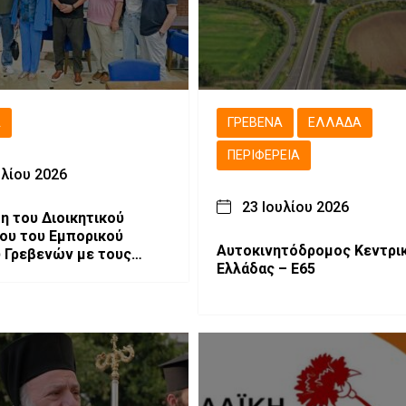
Ά
ΓΡΕΒΕΝΆ
ΕΛΛΆΔΑ
ΠΕΡΙΦΈΡΕΙΑ
υλίου 2026
23 Ιουλίου 2026
η του Διοικητικού
ου του Εμπορικού
Αυτοκινητόδρομος Κεντρι
 Γρεβενών με τους
Ελλάδας – Ε65
υς της θεατρικής
Εξ Αμάξης»