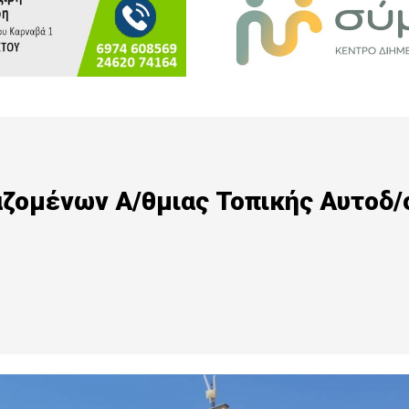
αζομένων Α/θμιας Τοπικής Αυτοδ/