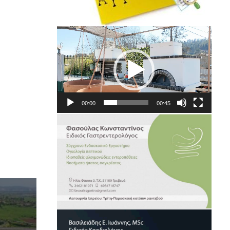
Πρόγραμμα
Αναπαραγωγής
Βίντεο
00:00
00:45