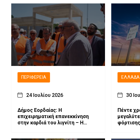
ΠΕΡΙΦΈΡΕΙΑ
ΕΛΛΆΔΑ
24 Ιουλίου 2026
30 Ιο
Δήμος Εορδαίας: Η
Πέντε χρ
επιχειρηματική επανεκκίνηση
μεγαλύτε
στην καρδιά του λιγνίτη – Η
φόρτισης
ΕΥΔΑΜ επιταχύνει τη Δίκαιη
επεκτείν
Αναπτυξιακή Μετάβαση
Νοτιοανα