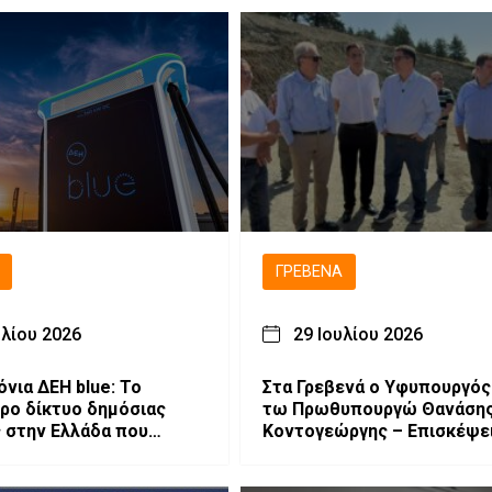
ΓΡΕΒΕΝΆ
υλίου 2026
29 Ιουλίου 2026
όνια ΔΕΗ blue: Το
Στα Γρεβενά ο Υφυπουργός
ρο δίκτυο δημόσιας
τω Πρωθυπουργώ Θανάση
 στην Ελλάδα που
Κοντογεώργης – Επισκέψει
εται δυναμικά στη
έργα και αναπτυξιακές
τολική Ευρώπη
παρεμβάσεις.