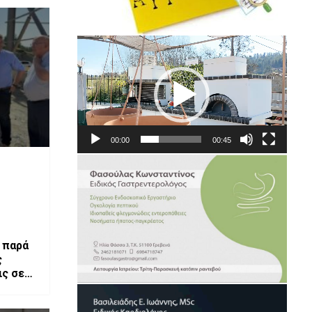
Πρόγραμμα
Αναπαραγωγής
Βίντεο
00:00
00:45
 παρά
ς
ς σε