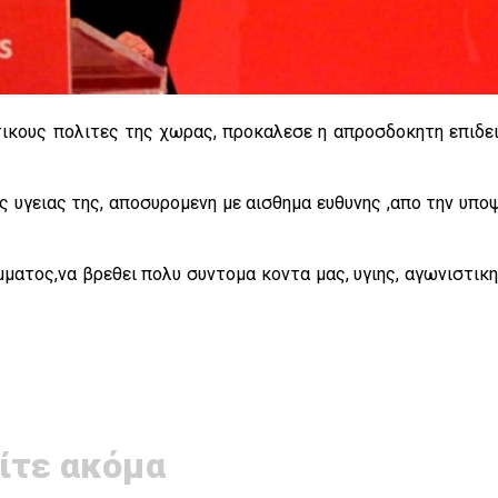
τικους πολιτες της χωρας, προκαλεσε η απροσδοκητη επιδε
ς υγειας της, αποσυρομενη με αισθημα ευθυνης ,απο την υπο
ματος,να βρεθει πολυ συντομα κοντα μας, υγιης, αγωνιστικη
ίτε ακόμα