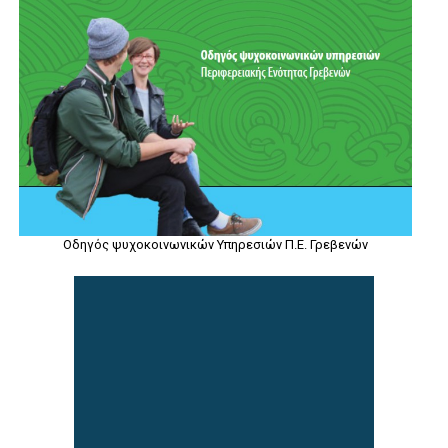
Οδηγός ψυχοκοινωνικών Υπηρεσιών Π.Ε. Γρεβενών