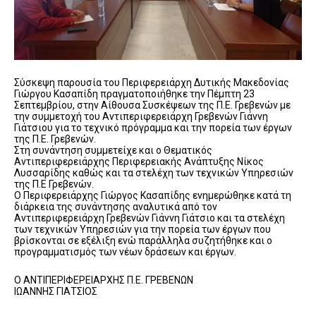
Σύσκεψη παρουσία του Περιφερειάρχη Δυτικής Μακεδονίας
Γιώργου Κασαπίδη πραγματοποιήθηκε την Πέμπτη 23
Σεπτεμβρίου, στην Αίθουσα Συσκέψεων της Π.Ε. Γρεβενών με
την συμμετοχή του Αντιπεριφερειάρχη Γρεβενών Γιάννη
Γιάτσιου για το τεχνικό πρόγραμμα και την πορεία των έργων
της Π.Ε. Γρεβενών.
Στη συνάντηση συμμετείχε και ο Θεματικός
Αντιπεριφερειάρχης Περιφερειακής Ανάπτυξης Νίκος
Λυσσαρίδης καθώς και τα στελέχη των τεχνικών Υπηρεσιών
της Π.Ε Γρεβενών.
Ο Περιφερειάρχης Γιώργος Κασαπίδης ενημερώθηκε κατά τη
διάρκεια της συνάντησης αναλυτικά από τον
Αντιπεριφερειάρχη Γρεβενών Γιάννη Γιάτσιο και τα στελέχη
των τεχνικών Υπηρεσιών για την πορεία των έργων που
βρίσκονται σε εξέλιξη ενώ παράλληλα συζητήθηκε και ο
προγραμματισμός των νέων δράσεων και έργων.
Ο ΑΝΤΙΠΕΡΙΦΕΡΕΙΑΡΧΗΣ Π.Ε. ΓΡΕΒΕΝΩΝ
ΙΩΑΝΝΗΣ ΓΙΑΤΣΙΟΣ