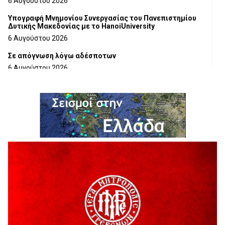
6 Αυγούστου 2026
Υπογραφή Μνημονίου Συνεργασίας του Πανεπιστημίου
Δυτικής Μακεδονίας με το HanoiUniversity
6 Αυγούστου 2026
Σε απόγνωση λόγω αδέσποτων
6 Αυγούστου 2026
ΔΙΑΚΟΠΗ ΗΛΕΚΤΡΙΚΟΥ ΡΕΥΜΑΤΟΣ
6 Αυγούστου 2026
Ολοκληρώνεται η ασφαλτόστρωση της οδού Περιβόλι –
Αβδέλλα
6 Αυγούστου 2026
H παραδοχή λαθών είναι (και) δύναμη
5 Αυγούστου 2026
Ο ΑΝΔΡΕΑΣ ΑΣΛΑΝΙΔΗΣ ΣΥΝΕΧΙΖΕΙ ΣΤΟΝ ΠΡΩΤΕΑ
ΓΡΕΒΕΝΩΝ
5 Αυγούστου 2026
Ευχαριστήριο Εκπολιτιστικού Συλλόγου Ταξιάρχη προς κ.