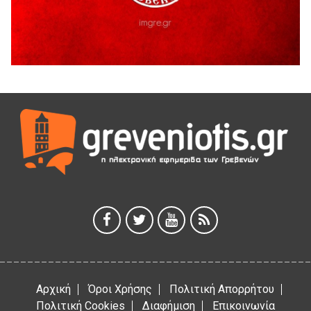
Παρασχάκη Αθανάσιο
5 Αυγούστου 2026
Διακοπή υδροδότησης του Α΄ κλάδου ύδρευσης
5 Αυγούστου 2026
Η Marseaux στα Γρεβενά για μια μοναδική συναυλία
5 Αυγούστου 2026
Θερινό Σινεμά στο πλαίσιο του «Πολιτιστικού
Καλοκαιριού 2026» με την βραβευμένη ταινία «Μικρές
Ανάσες».
5 Αυγούστου 2026
Γρεβενά: Συνελήφθη 18χρονος αλλοδαπός, για κλοπή
εξοπλισμού γυμναστηρίου
5 Αυγούστου 2026
Αρχική
Όροι Χρήσης
Πολιτική Απορρήτου
Πολιτική Cookies
Διαφήμιση
Επικοινωνία