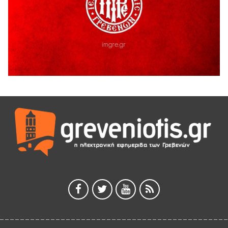
5 Αυγούστου 2026
Ευχαριστήριο Εκπολιτιστικού Συλλόγου Ταξιάρχη προς κ.
Παρασχάκη Αθανάσιο
5 Αυγούστου 2026
Διακοπή υδροδότησης του Α΄ κλάδου ύδρευσης
5 Αυγούστου 2026
Η Marseaux στα Γρεβενά για μια μοναδική συναυλία
5 Αυγούστου 2026
Θερινό Σινεμά στο πλαίσιο του «Πολιτιστικού
Καλοκαιριού 2026» με την βραβευμένη ταινία «Μικρές
Ανάσες».
5 Αυγούστου 2026
Γρεβενά: Συνελήφθη 18χρονος αλλοδαπός, για κλοπή
εξοπλισμού γυμναστηρίου
5 Αυγούστου 2026