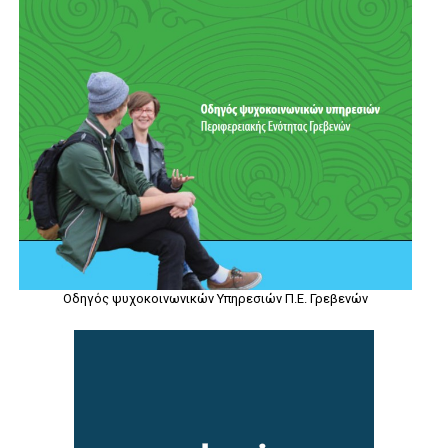
Οδηγός ψυχοκοινωνικών Υπηρεσιών Π.Ε. Γρεβενών