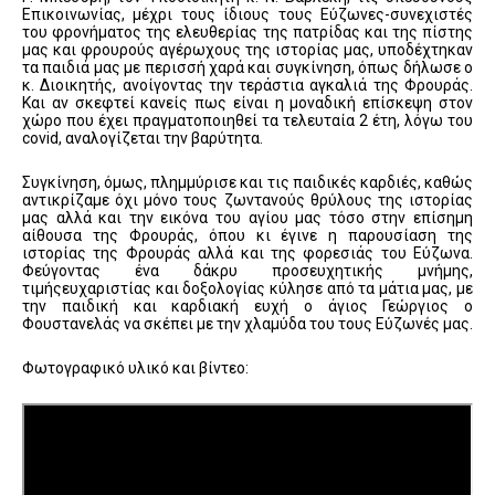
Επικοινωνίας, μέχρι τους ίδιους τους Εύζωνες-συνεχιστές
του φρονήματος της ελευθερίας της πατρίδας και της πίστης
μας και φρουρούς αγέρωχους της ιστορίας μας, υποδέχτηκαν
τα παιδιά μας με περισσή χαρά και συγκίνηση, όπως δήλωσε ο
κ. Διοικητής, ανοίγοντας την τεράστια αγκαλιά της Φρουράς.
Και αν σκεφτεί κανείς πως είναι η μοναδική επίσκεψη στον
χώρο που έχει πραγματοποιηθεί τα τελευταία 2 έτη, λόγω του
covid, αναλογίζεται την βαρύτητα.
Συγκίνηση, όμως, πλημμύρισε και τις παιδικές καρδιές, καθώς
αντικρίζαμε όχι μόνο τους ζωντανούς θρύλους της ιστορίας
μας αλλά και την εικόνα του αγίου μας τόσο στην επίσημη
αίθουσα της Φρουράς, όπου κι έγινε η παρουσίαση της
ιστορίας της Φρουράς αλλά και της φορεσιάς του Εύζωνα.
Φεύγοντας ένα δάκρυ προσευχητικής μνήμης,
τιμήςευχαριστίας και δοξολογίας κύλησε από τα μάτια μας, με
την παιδική και καρδιακή ευχή ο άγιος Γεώργιος ο
Φουστανελάς να σκέπει με την χλαμύδα του τους Εύζωνές μας.
Φωτογραφικό υλικό και βίντεο: