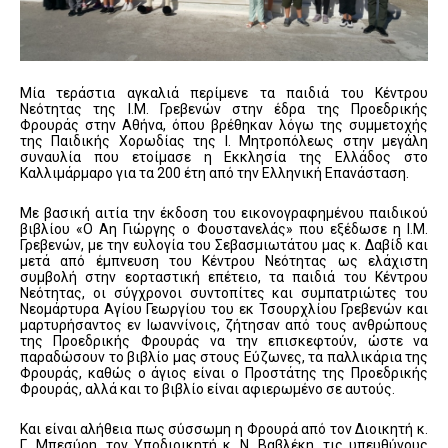
Μία τεράστια αγκαλιά περίμενε τα παιδιά του Κέντρου
Νεότητας της Ι.Μ. Γρεβενών στην έδρα της Προεδρικής
Φρουράς στην Αθήνα, όπου βρέθηκαν λόγω της συμμετοχής
της Παιδικής Χορωδίας της Ι. Μητροπόλεως στην μεγάλη
συναυλία που ετοίμασε η Εκκλησία της Ελλάδος στο
Καλλιμάρμαρο για τα 200 έτη από την Ελληνική Επανάσταση.
Με βασική αιτία την έκδοση του εικονογραφημένου παιδικού
βιβλίου «Ο Αη Γιώργης ο Φουστανελάς» που εξέδωσε η Ι.Μ.
Γρεβενών, με την ευλογία του Σεβασμιωτάτου μας κ. Δαβίδ και
μετά από έμπνευση του Κέντρου Νεότητας ως ελάχιστη
συμβολή στην εορταστική επέτειο, τα παιδιά του Κέντρου
Νεότητας, οι σύγχρονοι συντοπίτες και συμπατριώτες του
Νεομάρτυρα Αγίου Γεωργίου του εκ Τσουρχλίου Γρεβενών και
μαρτυρήσαντος εν Ιωαννίνοις, ζήτησαν από τους ανθρώπους
της Προεδρικής Φρουράς να την επισκεφτούν, ώστε να
παραδώσουν το βιβλίο μας στους Εύζωνες, τα παλλικάρια της
Φρουράς, καθώς ο άγιος είναι ο Προστάτης της Προεδρικής
Φρουράς, αλλά και το βιβλίο είναι αφιερωμένο σε αυτούς.
Και είναι αλήθεια πως σύσσωμη η Φρουρά από τον Διοικητή κ.
Γ. Μπεσύρη, τον Υποδιοικητή κ. Ν. Βαβλέκη, τις υπευθύνους