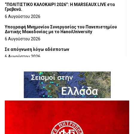
“ΠΟΛΙΤΙΣΤΙΚΟ ΚΑΛΟΚΑΙΡΙ 2026”: Η MARSEAUX LIVE στα
Γρεβενά.
6 Αυγούστου 2026
Υπογραφή Μνημονίου Συνεργασίας του Πανεπιστημίου
Δυτικής Μακεδονίας με το HanoiUniversity
6 Αυγούστου 2026
Σε απόγνωση λόγω αδέσποτων
6 Αυγούστου 2026
ΔΙΑΚΟΠΗ ΗΛΕΚΤΡΙΚΟΥ ΡΕΥΜΑΤΟΣ
6 Αυγούστου 2026
Ολοκληρώνεται η ασφαλτόστρωση της οδού Περιβόλι –
Αβδέλλα
6 Αυγούστου 2026
H παραδοχή λαθών είναι (και) δύναμη
5 Αυγούστου 2026
Ο ΑΝΔΡΕΑΣ ΑΣΛΑΝΙΔΗΣ ΣΥΝΕΧΙΖΕΙ ΣΤΟΝ ΠΡΩΤΕΑ
ΓΡΕΒΕΝΩΝ