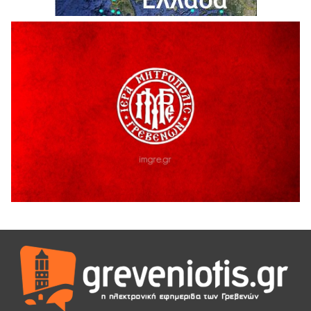
5 Αυγούστου 2026
Ευχαριστήριο Εκπολιτιστικού Συλλόγου Ταξιάρχη προς κ.
Παρασχάκη Αθανάσιο
5 Αυγούστου 2026
Διακοπή υδροδότησης του Α΄ κλάδου ύδρευσης
5 Αυγούστου 2026
Η Marseaux στα Γρεβενά για μια μοναδική συναυλία
5 Αυγούστου 2026
Θερινό Σινεμά στο πλαίσιο του «Πολιτιστικού
Καλοκαιριού 2026» με την βραβευμένη ταινία «Μικρές
Ανάσες».
5 Αυγούστου 2026
Γρεβενά: Συνελήφθη 18χρονος αλλοδαπός, για κλοπή
εξοπλισμού γυμναστηρίου
5 Αυγούστου 2026
ΑΗ ΛΑΟΣ | 5 Αυγούστου | Υπαίθριο Θέατρο “Καστράκι”,
Γρεβενά