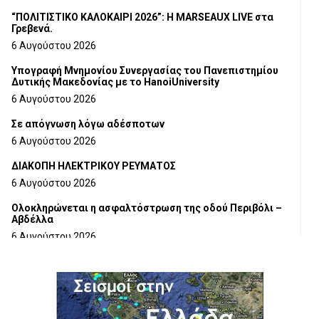
“ΠΟΛΙΤΙΣΤΙΚΟ ΚΑΛΟΚΑΙΡΙ 2026”: Η MARSEAUX LIVE στα
Γρεβενά.
6 Αυγούστου 2026
Υπογραφή Μνημονίου Συνεργασίας του Πανεπιστημίου
Δυτικής Μακεδονίας με το HanoiUniversity
6 Αυγούστου 2026
Σε απόγνωση λόγω αδέσποτων
6 Αυγούστου 2026
ΔΙΑΚΟΠΗ ΗΛΕΚΤΡΙΚΟΥ ΡΕΥΜΑΤΟΣ
6 Αυγούστου 2026
Ολοκληρώνεται η ασφαλτόστρωση της οδού Περιβόλι –
Αβδέλλα
6 Αυγούστου 2026
H παραδοχή λαθών είναι (και) δύναμη
5 Αυγούστου 2026
Ο ΑΝΔΡΕΑΣ ΑΣΛΑΝΙΔΗΣ ΣΥΝΕΧΙΖΕΙ ΣΤΟΝ ΠΡΩΤΕΑ
ΓΡΕΒΕΝΩΝ