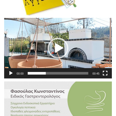
Πρόγραμμα
Αναπαραγωγής
Βίντεο
00:00
00:45