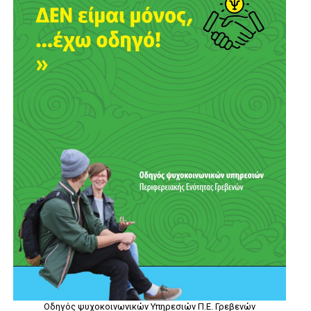
Οδηγός ψυχοκοινωνικών Υπηρεσιών Π.Ε. Γρεβενών