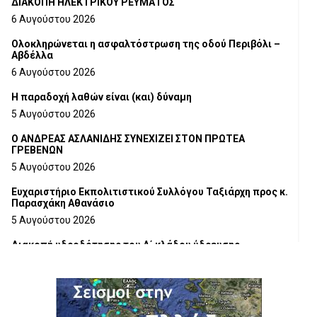
ΔΙΑΚΟΠΗ ΗΛΕΚΤΡΙΚΟΥ ΡΕΥΜΑΤΟΣ
6 Αυγούστου 2026
Ολοκληρώνεται η ασφαλτόστρωση της οδού Περιβόλι –
Αβδέλλα
6 Αυγούστου 2026
H παραδοχή λαθών είναι (και) δύναμη
5 Αυγούστου 2026
Ο ΑΝΔΡΕΑΣ ΑΣΛΑΝΙΔΗΣ ΣΥΝΕΧΙΖΕΙ ΣΤΟΝ ΠΡΩΤΕΑ
ΓΡΕΒΕΝΩΝ
5 Αυγούστου 2026
Ευχαριστήριο Εκπολιτιστικού Συλλόγου Ταξιάρχη προς κ.
Παρασχάκη Αθανάσιο
5 Αυγούστου 2026
Διακοπή υδροδότησης του Α΄ κλάδου ύδρευσης
5 Αυγούστου 2026
Η Marseaux στα Γρεβενά για μια μοναδική συναυλία
5 Αυγούστου 2026