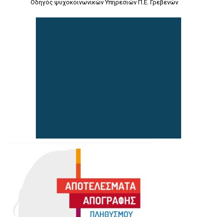
Οδηγός ψυχοκοινωνικών Υπηρεσιών Π.Ε. Γρεβενών