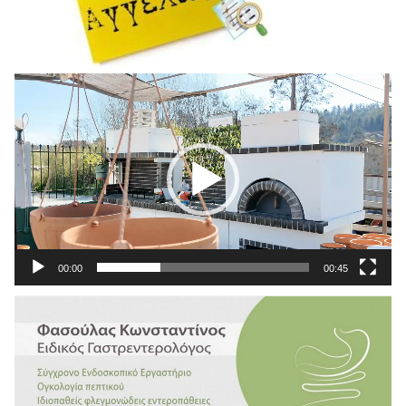
Πρόγραμμα
Αναπαραγωγής
Βίντεο
00:00
00:45