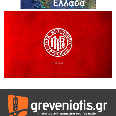
Θερινό Σινεμά στο πλαίσιο του «Πολιτιστικού
Καλοκαιριού 2026» με την βραβευμένη ταινία «Μικρές
Ανάσες».
5 Αυγούστου 2026
Γρεβενά: Συνελήφθη 18χρονος αλλοδαπός, για κλοπή
εξοπλισμού γυμναστηρίου
5 Αυγούστου 2026
ΑΗ ΛΑΟΣ | 5 Αυγούστου | Υπαίθριο Θέατρο “Καστράκι”,
Γρεβενά
5 Αυγούστου 2026
41η Γιορτή Κρασιού στο Τρίκωμο – «Γιορτή Παράδοσης»
5 Αυγούστου 2026
ΜΟΡΙΟΔΟΤΟΥΜΕΝΑ ΣΕΜΙΝΑΡΙΑ ΑΠΟ ΤΟ ΠΑΝΕΠΙΣΤΗΜΙΟ
ΠΕΙΡΑΙΑ
5 Αυγούστου 2026
ΕΥΧΑΡΙΣΤΙΕΣ Φυσιολατρικού Συλλόγου Γρεβενών
4 Αυγούστου 2026