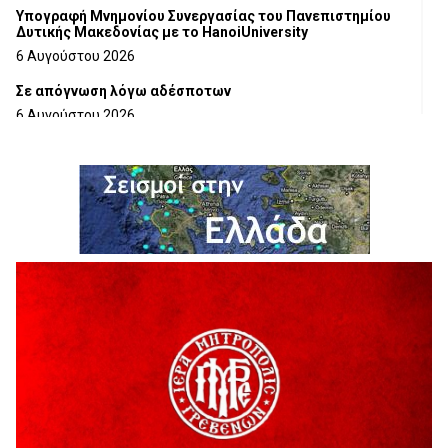
Υπογραφή Μνημονίου Συνεργασίας του Πανεπιστημίου
Δυτικής Μακεδονίας με το HanoiUniversity
6 Αυγούστου 2026
Σε απόγνωση λόγω αδέσποτων
6 Αυγούστου 2026
ΔΙΑΚΟΠΗ ΗΛΕΚΤΡΙΚΟΥ ΡΕΥΜΑΤΟΣ
6 Αυγούστου 2026
Ολοκληρώνεται η ασφαλτόστρωση της οδού Περιβόλι –
Αβδέλλα
6 Αυγούστου 2026
H παραδοχή λαθών είναι (και) δύναμη
5 Αυγούστου 2026
Ο ΑΝΔΡΕΑΣ ΑΣΛΑΝΙΔΗΣ ΣΥΝΕΧΙΖΕΙ ΣΤΟΝ ΠΡΩΤΕΑ
ΓΡΕΒΕΝΩΝ
5 Αυγούστου 2026
Ευχαριστήριο Εκπολιτιστικού Συλλόγου Ταξιάρχη προς κ.
Παρασχάκη Αθανάσιο