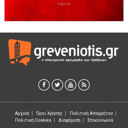
5 Αυγούστου 2026
Διακοπή υδροδότησης του Α΄ κλάδου ύδρευσης
5 Αυγούστου 2026
Η Marseaux στα Γρεβενά για μια μοναδική συναυλία
5 Αυγούστου 2026
Θερινό Σινεμά στο πλαίσιο του «Πολιτιστικού
Καλοκαιριού 2026» με την βραβευμένη ταινία «Μικρές
Ανάσες».
5 Αυγούστου 2026
Γρεβενά: Συνελήφθη 18χρονος αλλοδαπός, για κλοπή
εξοπλισμού γυμναστηρίου
5 Αυγούστου 2026
Αρχική
Όροι Χρήσης
Πολιτική Απορρήτου
Πολιτική Cookies
Διαφήμιση
Επικοινωνία