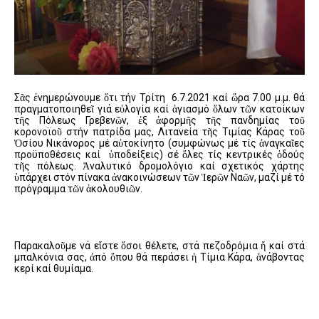
Σᾶς ἐνημερώνουμε ὅτι τήν Τρίτη 6.7.2021 καί ὥρα 7.00 μ.μ. θά
πραγματοποιηθεῖ γιά εὐλογία καί ἁγιασμό ὅλων τῶν κατοίκων
τῆς Πόλεως Γρεβενῶν, ἐξ ἀφορμῆς τῆς πανδημίας τοῦ
κορονοϊοῦ στήν πατρίδα μας, Λιτανεία τῆς Τιμίας Κάρας τοῦ
Ὁσίου Νικάνορος μέ αὐτοκίνητο (συμφώνως μέ τίς ἀναγκαῖες
προϋποθέσεις καί ὑποδείξεις) σέ ὅλες τίς κεντρικές ὁδούς
τῆς πόλεως. Ἀναλυτικό δρομολόγιο καί σχετικός χάρτης
ὑπάρχει στόν πίνακα ἀνακοινώσεων τῶν Ἱερῶν Ναῶν, μαζί μέ τό
πρόγραμμα τῶν ἀκολουθιῶν.
Παρακαλοῦμε νά εἴστε ὅσοι θέλετε, στά πεζοδρόμια ἤ καί στά
μπαλκόνια σας, ἀπό ὅπου θά περάσει ἡ Τίμια Κάρα, ἀνάβοντας
κερί καί θυμίαμα.