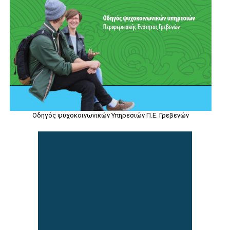
Οδηγός ψυχοκοινωνικών Υπηρεσιών Π.Ε. Γρεβενών