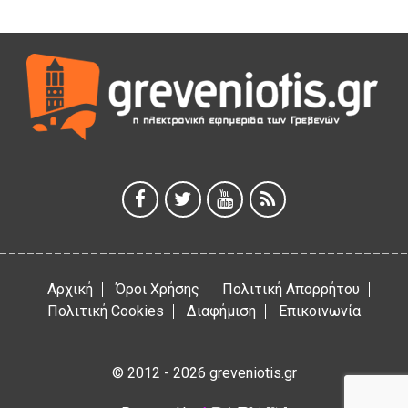
5 Αυγούστου 2026
Γρεβενά: Συνελήφθη 18χρονος αλλοδαπός, για κλοπή
εξοπλισμού γυμναστηρίου
5 Αυγούστου 2026
ΑΗ ΛΑΟΣ | 5 Αυγούστου | Υπαίθριο Θέατρο “Καστράκι”,
Γρεβενά
5 Αυγούστου 2026
41η Γιορτή Κρασιού στο Τρίκωμο – «Γιορτή Παράδοσης»
5 Αυγούστου 2026
Αρχική
Όροι Χρήσης
Πολιτική Απορρήτου
Πολιτική Cookies
Διαφήμιση
Επικοινωνία
© 2012 - 2026 greveniotis.gr