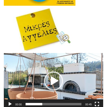
Πρόγραμμα
Αναπαραγωγής
Βίντεο
00:00
00:45