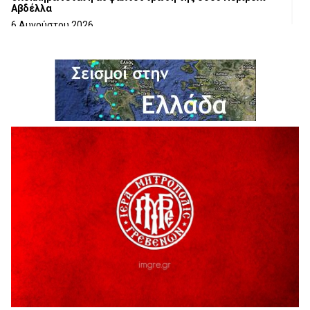
Αβδέλλα
6 Αυγούστου 2026
H παραδοχή λαθών είναι (και) δύναμη
5 Αυγούστου 2026
Ο ΑΝΔΡΕΑΣ ΑΣΛΑΝΙΔΗΣ ΣΥΝΕΧΙΖΕΙ ΣΤΟΝ ΠΡΩΤΕΑ
ΓΡΕΒΕΝΩΝ
5 Αυγούστου 2026
Ευχαριστήριο Εκπολιτιστικού Συλλόγου Ταξιάρχη προς κ.
Παρασχάκη Αθανάσιο
5 Αυγούστου 2026
Διακοπή υδροδότησης του Α΄ κλάδου ύδρευσης
5 Αυγούστου 2026
Η Marseaux στα Γρεβενά για μια μοναδική συναυλία
5 Αυγούστου 2026
Θερινό Σινεμά στο πλαίσιο του «Πολιτιστικού
Καλοκαιριού 2026» με την βραβευμένη ταινία «Μικρές
Ανάσες».