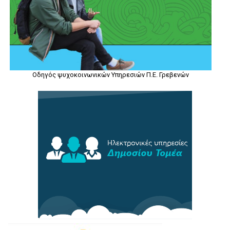
Οδηγός ψυχοκοινωνικών Υπηρεσιών Π.Ε. Γρεβενών