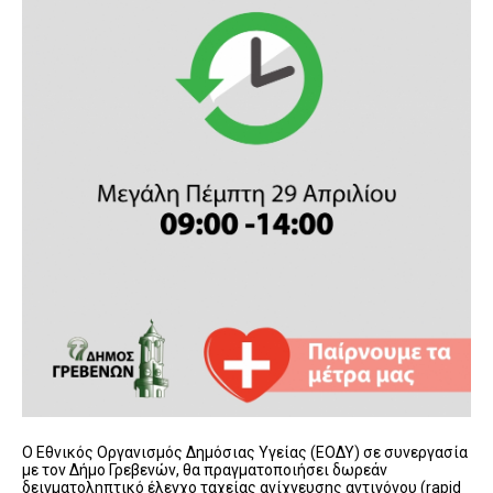
Ο Εθνικός Οργανισμός Δημόσιας Υγείας (ΕΟΔΥ) σε συνεργασία
με τον Δήμο Γρεβενών, θα πραγματοποιήσει δωρεάν
δειγματοληπτικό έλεγχο ταχείας ανίχνευσης αντιγόνου (rapid