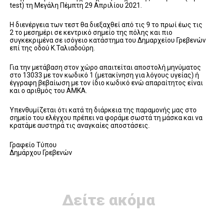
test) τη Μεγάλη Πέμπτη 29 Απριλίου 2021.
Η διενέργεια των τεστ θα διεξαχθεί από τις 9 το πρωί έως τις
2 το μεσημέρι σε κεντρικό σημείο της πόλης και πιο
συγκεκριμένα σε ισόγειο κατάστημα του Δημαρχείου Γρεβενών
επί της οδού K.Ταλιαδούρη.
Για την μετάβαση στον χώρο απαιτείται αποστολή μηνύματος
στο 13033 με τον κωδικό 1 (μετακίνηση για λόγους υγείας) ή
έγγραφη βεβαίωση με τον ίδιο κωδικό ενώ απαραίτητος είναι
και ο αριθμός του ΑΜΚΑ.
Υπενθυμίζεται ότι κατά τη διάρκεια της παραμονής μας στο
σημείο του ελέγχου πρέπει να φοράμε σωστά τη μάσκα και να
κρατάμε αυστηρά τις αναγκαίες αποστάσεις.
Γραφείο Τύπου
Δημάρχου Γρεβενών
Δείτε ακόμα