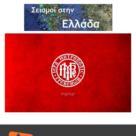
Υπογραφή Μνημονίου Συνεργασίας του Πανεπιστημίου
Δυτικής Μακεδονίας με το HanoiUniversity
6 Αυγούστου 2026
Σε απόγνωση λόγω αδέσποτων
6 Αυγούστου 2026
ΔΙΑΚΟΠΗ ΗΛΕΚΤΡΙΚΟΥ ΡΕΥΜΑΤΟΣ
6 Αυγούστου 2026
Ολοκληρώνεται η ασφαλτόστρωση της οδού Περιβόλι –
Αβδέλλα
6 Αυγούστου 2026
H παραδοχή λαθών είναι (και) δύναμη
5 Αυγούστου 2026
Ο ΑΝΔΡΕΑΣ ΑΣΛΑΝΙΔΗΣ ΣΥΝΕΧΙΖΕΙ ΣΤΟΝ ΠΡΩΤΕΑ
ΓΡΕΒΕΝΩΝ
5 Αυγούστου 2026
Ευχαριστήριο Εκπολιτιστικού Συλλόγου Ταξιάρχη προς κ.
Παρασχάκη Αθανάσιο