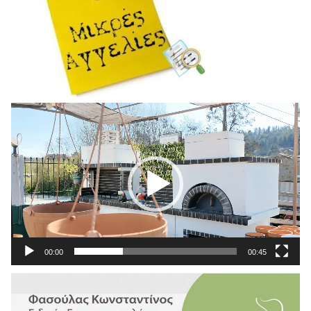
Πρόγραμμα
Αναπαραγωγής
Βίντεο
00:00
00:45