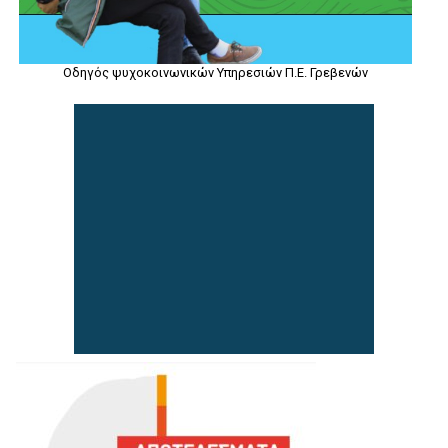
Οδηγός ψυχοκοινωνικών Υπηρεσιών Π.Ε. Γρεβενών