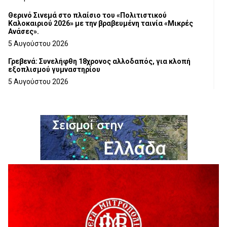
Θερινό Σινεμά στο πλαίσιο του «Πολιτιστικού
Καλοκαιριού 2026» με την βραβευμένη ταινία «Μικρές
Ανάσες».
5 Αυγούστου 2026
Γρεβενά: Συνελήφθη 18χρονος αλλοδαπός, για κλοπή
εξοπλισμού γυμναστηρίου
5 Αυγούστου 2026
ΑΗ ΛΑΟΣ | 5 Αυγούστου | Υπαίθριο Θέατρο “Καστράκι”,
Γρεβενά
5 Αυγούστου 2026
41η Γιορτή Κρασιού στο Τρίκωμο – «Γιορτή Παράδοσης»
5 Αυγούστου 2026
ΜΟΡΙΟΔΟΤΟΥΜΕΝΑ ΣΕΜΙΝΑΡΙΑ ΑΠΟ ΤΟ ΠΑΝΕΠΙΣΤΗΜΙΟ
ΠΕΙΡΑΙΑ
5 Αυγούστου 2026
ΕΥΧΑΡΙΣΤΙΕΣ Φυσιολατρικού Συλλόγου Γρεβενών
4 Αυγούστου 2026