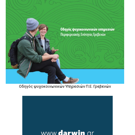
Οδηγός ψυχοκοινωνικών Υπηρεσιών Π.Ε. Γρεβενών