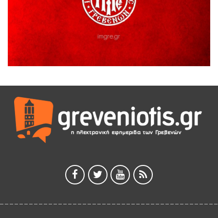
Έκτακτη χρηματοδότηση 400.000€ για επιπλέον εργασίες
στο Δημοτικό Στάδιο Γρεβενών «Μίλτος Τεντόγλου»
4 Αυγούστου 2026
Τελικά τι είναι πολιτισμός;
4 Αυγούστου 2026
Ολοσχερής καταστροφή κατοικίας από πυρκαγιά στην
Καληράχη Γρεβενών
3 Αυγούστου 2026
ΚΑΤΑΓΡΑΦΗ ΤΕΚΜΗΡΙΩΣΗ ΚΑΙ ΨΗΦΙΟΠΟΙΗΣΗ ΤΩΝ
ΜΑΣΤΟΡΙΚΩΝ ΕΡΓΑΛΕΙΩΝ ΤΗΣ ΣΥΛΛΟΓΗΣ ΚΥΠΑΡΙΣΣΙΟΥ
ΓΡΕΒΕΝΩΝ
3 Αυγούστου 2026
Κουρκούτ’ party το Σάββατο 8 Αυγούστου στην Καλλονή
3 Αυγούστου 2026