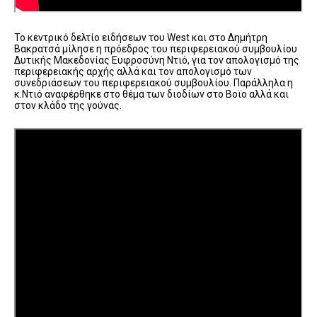
Το κεντρικό δελτίο ειδήσεων του West και στο Δημήτρη
Βακρατσά μίλησε η πρόεδρος του περιφερειακού συμβουλίου
Δυτικής Μακεδονίας Ευφροσύνη Ντιό, για τον απολογισμό της
περιφερειακής αρχής αλλά και τον απολογισμό των
συνεδριάσεων του περιφερειακού συμβουλίου. Παράλληλα η
κ.Ντιό αναφέρθηκε στο θέμα των διοδίων στο Βοϊο αλλά και
στον κλάδο της γούνας.