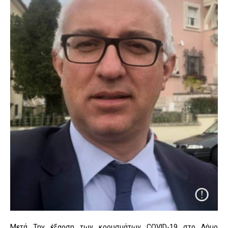
Μετά Την έξαρση των κρουσμάτων COVID-19 στο Δήμο