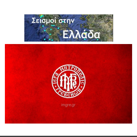
H παραδοχή λαθών είναι (και) δύναμη
5 Αυγούστου 2026
Ο ΑΝΔΡΕΑΣ ΑΣΛΑΝΙΔΗΣ ΣΥΝΕΧΙΖΕΙ ΣΤΟΝ ΠΡΩΤΕΑ
ΓΡΕΒΕΝΩΝ
5 Αυγούστου 2026
Ευχαριστήριο Εκπολιτιστικού Συλλόγου Ταξιάρχη προς κ.
Παρασχάκη Αθανάσιο
5 Αυγούστου 2026
Διακοπή υδροδότησης του Α΄ κλάδου ύδρευσης
5 Αυγούστου 2026
Η Marseaux στα Γρεβενά για μια μοναδική συναυλία
5 Αυγούστου 2026
Θερινό Σινεμά στο πλαίσιο του «Πολιτιστικού
Καλοκαιριού 2026» με την βραβευμένη ταινία «Μικρές
Ανάσες».
5 Αυγούστου 2026