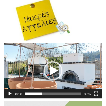
Πρόγραμμα
Αναπαραγωγής
Βίντεο
00:00
00:45