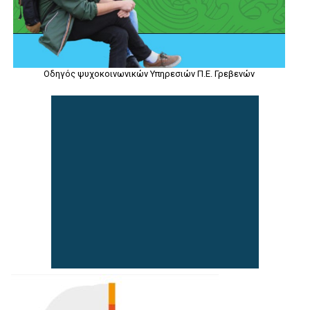
Οδηγός ψυχοκοινωνικών Υπηρεσιών Π.Ε. Γρεβενών