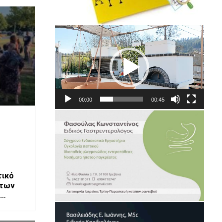
Πρόγραμμα
Αναπαραγωγής
Βίντεο
00:00
00:45
τικό
 των
ωρίς