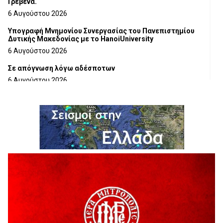
Γρεβενά.
6 Αυγούστου 2026
Υπογραφή Μνημονίου Συνεργασίας του Πανεπιστημίου
Δυτικής Μακεδονίας με το HanoiUniversity
6 Αυγούστου 2026
Σε απόγνωση λόγω αδέσποτων
6 Αυγούστου 2026
ΔΙΑΚΟΠΗ ΗΛΕΚΤΡΙΚΟΥ ΡΕΥΜΑΤΟΣ
6 Αυγούστου 2026
Ολοκληρώνεται η ασφαλτόστρωση της οδού Περιβόλι –
Αβδέλλα
6 Αυγούστου 2026
H παραδοχή λαθών είναι (και) δύναμη
5 Αυγούστου 2026
Ο ΑΝΔΡΕΑΣ ΑΣΛΑΝΙΔΗΣ ΣΥΝΕΧΙΖΕΙ ΣΤΟΝ ΠΡΩΤΕΑ
ΓΡΕΒΕΝΩΝ
5 Αυγούστου 2026