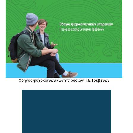
Οδηγός ψυχοκοινωνικών Υπηρεσιών Π.Ε. Γρεβενών