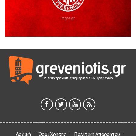
Ευχαριστήριο Εκπολιτιστικού Συλλόγου Ταξιάρχη προς κ.
Παρασχάκη Αθανάσιο
5 Αυγούστου 2026
Διακοπή υδροδότησης του Α΄ κλάδου ύδρευσης
5 Αυγούστου 2026
Η Marseaux στα Γρεβενά για μια μοναδική συναυλία
5 Αυγούστου 2026
Θερινό Σινεμά στο πλαίσιο του «Πολιτιστικού
Καλοκαιριού 2026» με την βραβευμένη ταινία «Μικρές
Ανάσες».
5 Αυγούστου 2026
Γρεβενά: Συνελήφθη 18χρονος αλλοδαπός, για κλοπή
εξοπλισμού γυμναστηρίου
5 Αυγούστου 2026
Αρχική
Όροι Χρήσης
Πολιτική Απορρήτου